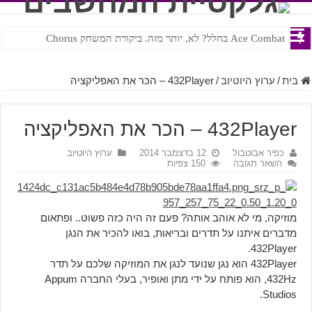
Ace Combat בחלל? לא, יותר מזה. ביקורת המשחק Chorus
Steven Universe והשירים שתורגמו בצורה נוראית לעברית
בית
/
ערוץ היוטיוב
/
432Player – הכר את האפליקציה
432Player – הכר את האפליקציה
כפיר אבוטבול
12 בדצמבר 2014
ערוץ היוטיוב
השאר תגובה
150 צפיות
מוזיקה, מי לא אוהב אותה? פעם זה היה כזה פשוט.. ופתאום
מדברים איתנו על תדרים ובריאות, בואו להכיר את הנגן
432Player.
432Player הוא נגן שנועד לנגן את המוזיקה שלכם על תדר
432Hz, הוא פותח על ידי מתן ואופיר, בעלי החברה Appum
Studios.