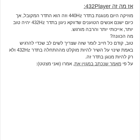
אז מה זה 432Player:
מוזיקה היום מנוגנת בתדר 440Hz וזה הוא התדר המקובל, אך
כיום ישנם אנשים הטוענים שדווקא ניגון בתדר 432Hz יהיה טוב
יותר, אייכותי יותר והרבה מורגש.
מה הכוונה?
טוב, קודם כל חייב לומר שזה שצריך לשים לב שכדי להרגיש
באמת שינוי על השיר להיות מוקלט מההתחלה בתדר 432Hz ולא
רק להיות מנוגן בתדר זה.
על פי
מאמר שנכתב במגזין את,
אמרו (ואני מצטט):