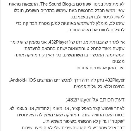
לעומת זאת בניסוי שפורסם ב-The Sound Blog, התוצאות מראות
שאין ממש הבדל בהרגשה בעת שימוש בתדרים השונים, תוכלו
לגשת
לניסוי
ולבדוק בעצמכם.
שימו לב, מומלץ להשתמש באוזניות למען מטרת הבדיקה כדי
להצליח לחוות את מלוא החוויה.
אז לאחר שהבנו את מטרתו של 432Player, אני מאמין שיש לומר
שקשה מאוד להחליט והתוצאות ישתנו בהתאם להעדפת
המשתמש, המכשיר בו משתמשים, כלי האזנה, המוזיקה אותה
מנגנים
ועוד המון אפשרויות אחרות.
432Player ניתן להורדה דרך למכשירים המריצים iOS ו-Android,
בחינם וללא כל עלות פנימית.
דעת הכותב על 432Player:
לאחר שימוש קצר באפליקציה, אני מעוניין להודות, אני בעצמי לא
בטוח האם החוויה שונה, המוזיקה שאני מאזין לה היא יחסית
"שקטה" ועדיין לא הרגשתי בשיפור משמעותי..
דבר אבל שהפריע לי הוא שהשירים שלי לא הופיעו ישירות