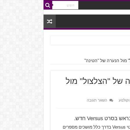
הנערה של "הצלצול" מול
וקולנוע
השאר תגובה
ט Versus חדש.
סרטי Versus הם גימיק אהוב ונשכח בתעשיית הקולנוע, סרטי Versus בדרך כלל מושכים מספרים