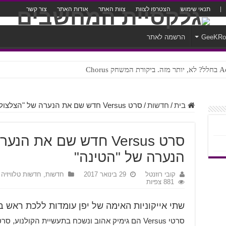
תנאי שימוש
הצטרפו לצוות
צוות האתר
אודות האתר
צור קשר
GeeKR
הרשמה לאתר
ק Chorus
צורה נוראית לעברית
בית
/
חדשות
/
סרט Versus חדש שם את הנערה של "הצלצול" מול הנערה של "הטינה"
סרט Versus חדש שם את 
הנערה של "הטינה"
קובי רוזנטל
29 בינואר 2017
חדשות
,
חדשות טלוויזיה 
881 צפיות
שתי אייקוניות האימה של יפן עומדות ללכת ראש בראש בסר