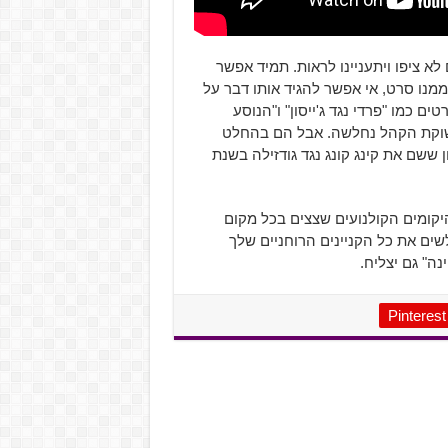
א ציפו ויתעניינו לראות. תמיד אפשר
מנו סרט, אי אפשר להגיד אותו דבר על
ם כמו "פרדי נגד ג'ייסון" ו"הנוסע
נים להפיק וכבר אז תשוקת הקהל נחלשה. אבל הם בהחלט
ו את הסרט הראשון ששם את קינג קונג נגד גודזילה בשנת
 עם היקומים הקולנועים שצצים בכל מקום
לשים את כל הקניינים הרוחניים שלך
ה" גם יצליח.
Pinterest