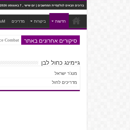
ברוכים הבאים לגלקסיית המחשבים | יום שישי , 7 באוגוסט 2026
חדשות
ביקורות
מדריכים
ooM
סיקורים אחרונים באתר
Ace Combat בחלל? לא, יותר מזה. ביקורת המשח
Steven Universe והשירים שתורגמו ב
גיימינג כחול לבן
מנג'ר ישראל
מדריכים לחול