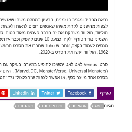
נראה מפחיד ומגניב בו זמנית, הרעיון בהחלט משהו שאנשים ל
לצפות מהיפנים לקחת משהו שאנשים רוצים לראות ולעשות מ
הוליווד, הוליווד משחקת את זה הרבה פעמים מאוד בטוח, סרטי
השמיני נגד הטורף" לקחו כמעט 10 ש
מנסים לעמוד בקצב, אחרי ש-Toho שחרר
1962, הוליווד יעשו את הסרט ב-2020.
סרטי Versus לאט לאט ימשיכו להופיע במערב, בעיקר
(Marvel,DC, MonsterVerse,
Universal Monsters
), היום 
בסרט אחד מייצר כסף, אז אפשר לצפות ש"הצלצול" נגד "הטינ
LinkedIn
Twitter
Facebook
שתף
תגיות
THE RING
THE GRUDGE
HORROR
AMC