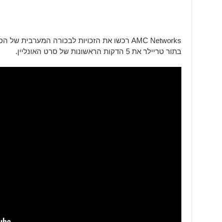
AMC Networks רכשו את הזכויות לבכורה המערבי
בתור טריילר את 5 הדקות הראשונות של סרט האונליין.