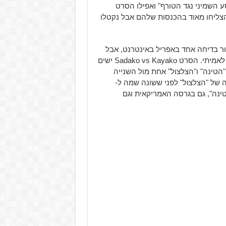
וסע השמיני נגד הטורף" ואפילו הסרט
 את כל הרעיון "Frankenstein vs The Wolf Man", הצליחו מאוד בהכנסות שלהם אבל נקטלו
ם על ידי Koji Shiraishi, התחיל בתור בדיחה אחד באפריל באינטרנט, אבל
אחרי קבלת תגובות מאוד חיוביות, החליטו להפוך את הסרט לאמיתי. הסרט Sadako vs Kayako ישים
הטינה" ו"הצלצול" אחת מול השנייה
ותו בדרך, Sadako זה שם הנערה של "הצלצול" לפני ששונה שמה ל-
מה של הנערה ב"הטינה", גם בגרסה האמריקאית וגם