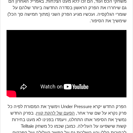
משחקי הכס ועוד, הם זכו ללא מעט הצלחות. באפריל האחרון הם
גם שיחררו את הפרק הראשון בסדרה החדשה ביותר שלהם על
שומרי הגלקסיה. ועכשיו מגיע הפרק השני (מתוך חמישה סך הכל)
שימשיך את הסיפור.
הפרק החדש יקרא Under Pressure וימשיך את המסורת לפיה כל
פרק נקרא על שם שיר אחר,
הפעם של להקת קווין
. בפרק החדש
נמשיך את הסיפור אותו התחלנו, ויעמדו בפנינו לא מעט בחירות
קשות שישפיעו על העלילה. כמובן שכמו כל משחק Telltale
לבחירות הללו יהיו השלכות גם על המשך העלילה ועל הפרקים