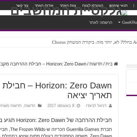
תנאי שימוש
הצטרפו לצוות
צוות האתר
אודות האתר
צור קשר
GeeKR
הרשמה לאתר
ק Chorus
צורה נוראית לעברית
בית
/
חדשות
/
Horizon: Zero Dawn – חבילת ההרחבה מקבלת תאריך יציאה
izon: Zero Dawn
תאריך יציאה
דניאל לניאדו
8 באוגוסט 2017
חדשות
,
חדשות משחק
חבילת ההרחבה של Horizon: Zero Dawn תגיע בנובמבר