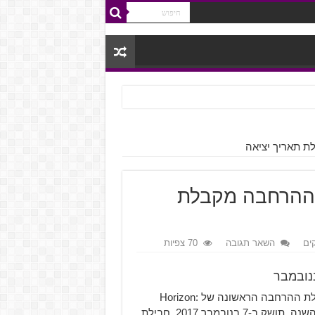
Hor – חבילת ההרחבה מקבלת
ים
השאר תגובה
70 צפיות
חברת Guerrilla Games הכריזה ש-The Frozen Wilds, חבילת ההרחבה הראשונה של Horizon:
Zero Dawn, משחק התפקידים בעולם פתוח שיצא בתחילת השנה, תושק ב-7 בנובמבר 2017. חבילת