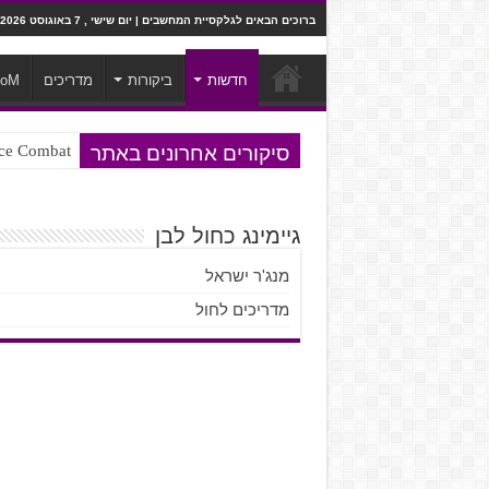
ברוכים הבאים לגלקסיית המחשבים | יום שישי , 7 באוגוסט 2026
חדשות
ביקורות
מדריכים
ooM
סיקורים אחרונים באתר
Ace Combat בחלל? לא, יותר מזה. ביקורת המשח
Steven Universe והשירים שתורגמו ב
גיימינג כחול לבן
מנג'ר ישראל
מדריכים לחול