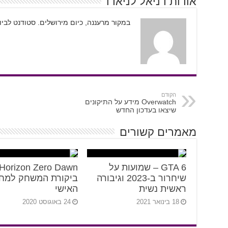
אודות דניאל לניאדו
במקור מרעננה, כיום מירושלים. סטודנט לבי
הקודם
Overwatch מידע על התיקונים
שיצאו בעדכון החדש
מאמרים קשורים
GTA 6 – שמועות על
שיחרור ב-2023 וגיבורה
ביקורת המשחק למח
ראשית נשית
האישי
18 בינואר 2021
24 באוגוסט 2020