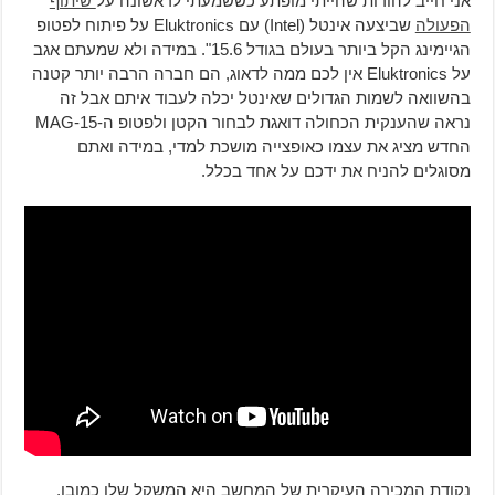
אני חייב להודות שהייתי מופתע כששמעתי לראשונה על
שיתוף
הפעולה
שביצעה אינטל (Intel) עם Eluktronics על פיתוח לפטופ
הגיימינג הקל ביותר בעולם בגודל 15.6". במידה ולא שמעתם אגב
על Eluktronics אין לכם ממה לדאוג, הם חברה הרבה יותר קטנה
בהשוואה לשמות הגדולים שאינטל יכלה לעבוד איתם אבל זה
נראה שהענקית הכחולה דואגת לבחור הקטן ולפטופ ה-MAG-15
החדש מציג את עצמו כאופצייה מושכת למדי, במידה ואתם
מסוגלים להניח את ידכם על אחד בכלל.
נקודת המכירה העיקרית של המחשב היא המשקל שלו כמובן,