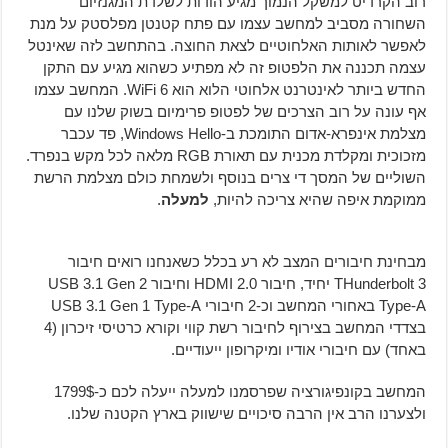
רוב הקרדיט למשקל הנמוך מגיע הודות לשלדת המגנזיום
השחורה מסביב למחשב עצמו עם פתח קטנטן מפלסטק על מנת
לאפשר לאותות האלחוטיים לצאת החוצה. בהתחשב לזה שאינטל
עצמה תכננה את הלפטופ זה לא מפתיע כשהוא מגיע עם התקן
החדש ביותר לאינטרנט אלחוטי הלוא הוא WiFi 6. המחשב עצמו
אף עונה על רוב הצרכים של לפטופ פרימיום בשוק שלנו עם
מצלמת אינפרא-אדום התומכת ב-Windows Hello, פד עכבר
מזכוכית ומקלדת מכנית עם תאורת RGB מלאה לכל מקש בנפרד.
השוליים של המסך די צרים בנוסף ולשמחת כולם מצלמת הרשת
ממוקמת איפה שהיא צריכה להיות,
למעלה
.
מבחינת חיבורים המצב לא רע בכלל כשאנחנו רואים חיבור
THunderbolt 3 יחיד, חיבור HDMI 2.0 וחיבור USB 3.1 Gen 2
Type-A באחורי המחשב וכ-2 חיבורי USB 3.1 Gen 1 Type-A
בצדדי המחשב בצירוף לחיבור רשת קווי וקורא כרטיסי זיכרון (4
באחד) עם חיבורי אודיו ומיקרופון ייעודיים.
המחשב בקונפיגורציה שפרסמנו למעלה ייעלה לכם כ-1799$
ולצערנו הרב אין הרבה סיכויים שישווק בארץ הקטנה שלנו.