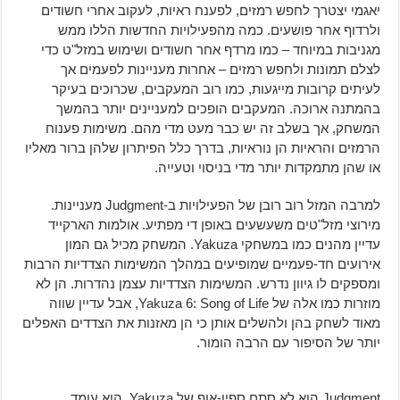
יאגמי יצטרך לחפש רמזים, לפענח ראיות, לעקוב אחרי חשודים
ולרדוף אחר פושעים. כמה מהפעילויות החדשות הללו ממש
מגניבות במיוחד – כמו מרדף אחר חשודים ושימוש במזל"ט כדי
לצלם תמונות ולחפש רמזים – אחרות מעניינות לפעמים אך
לעיתים קרובות מייגעות, כמו רוב המעקבים, שכרוכים בעיקר
בהמתנה ארוכה. המעקבים הופכים למעניינים יותר בהמשך
המשחק, אך בשלב זה יש כבר מעט מדי מהם. משימות פענוח
הרמזים והראיות הן נוראיות, בדרך כלל הפיתרון שלהן ברור מאליו
או שהן מתמקדות יותר מדי בניסוי וטעייה.
למרבה המזל רוב רובן של הפעילויות ב-Judgment מעניינות.
מירוצי מזל"טים משעשעים באופן די מפתיע. אולמות הארקייד
עדיין מהנים כמו במשחקי Yakuza. המשחק מכיל גם המון
אירועים חד-פעמיים שמופיעים במהלך המשימות הצדדיות הרבות
ומספקים לו גיוון נדרש. המשימות הצדדיות עצמן נהדרות. הן לא
מוזרות כמו אלה של Yakuza 6: Song of Life, אבל עדיין שווה
מאוד לשחק בהן ולהשלים אותן כי הן מאזנות את הצדדים האפלים
יותר של הסיפור עם הרבה הומור.
Judgment הוא לא סתם ספין-אוף של Yakuza, הוא עומד