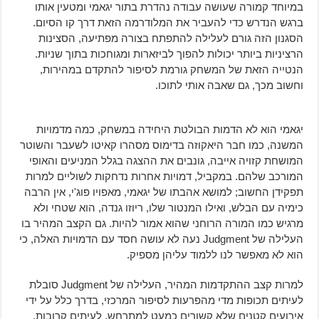
במיוחד קמורה שעושה עבודה נהדרת בתור יגאמי ומטעין אותו
ברגש הנדרש כדי להעביר את המלודרמה הזאת דרך קו הסיום.
הסגנון הזה גורם לעלילה להתפתח בצורה מפתיעה, הסצינות
הרציניות ביותר יכולות להפוך לביזארות ומגוחכות בתוך שניות.
הנטייה הזאת של המשחק גורמת לסיפור להתקדם במהירות,
וחשוב מכך, גם שאבה אותי לתוכו.
יגאמי הוא לא הדמות הבולטת היחידה במשחק, כמה מדמויות
המשנה, כמו חבר היאקוזה בדימוס מסהרו קאיטו לשעבר והשוטר
המושחת קזויה אייבה, גונבים את ההצגה בגלל המניעים והאופי
המורכב שלהם. במקביל, דמויות אחרות נדחקות לשוליים למרות
תפקידן החשוב; למושא אהבתו של יגאמי, מאפויו פוג'י, אין הרבה
כימיה עם הבלש, ואילו המנטור שלו, ריוזו גנדה, הוא שטחי ולא
מרגיש כמו המורה הרוחני שהוא אמור להיות. גם הקצב המהיר בו
העלילה של Judgment נעה לא עושה חסד עם הדמויות האלה, כי
הוא לא מאפשר לנו ללמוד עליהן מספיק.
למרות קצב ההתקדמות המהיר, העלילה של Judgment סובלת
לעיתים תכופות מדי מהפרעות לסיפור המרכזי, בדרך כלל על ידי
אירועים קטנים שלא קשורים כמעט למתרחש. לעיתים קרובות,