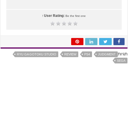
User Rating:
Be the first one !
תגיות
RYU GA GOTOKU STUDIO
REVIEW
PS4
JUDGMENT
SEGA