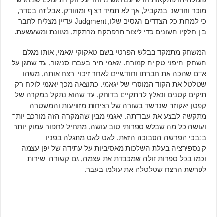
מוכר וחדשני במקביל, אך לא תמיד רציף ומהודק. אבל זה בסדר,
כי למרות כל הצדדים הגסים שלו, Judgment עדיין מצליח לחבר
בין חלקיו השונים כדי ליצור הרפתקה מרתקת, מגוונת ומשעשעת.
המשחק מתמקד בבלש הפרטי בשם טאקוקי יגאמי, אותו מגלם
השחקן היפני טקויה קמורה. יגאמי היה בעברו סניגור, עד שהגן על
אדם שהכה את חברתו וחודשיים לאחר זיכויו רצח אותה, משהו
שטלטל את הקוד המוסרי של יגאמי. כתוצאה מכך יאגמי לוקח רק
תיקים קטנים ונאלץ להתקיים בדוחק, עד שהוא נתקל במקרה של
קפטן יאקוזה שנחשד בשורה של רציחות מזוויעות והמשטרה
מתקשה לבצע את עבודתה. יאגמי מבין שהמקרה הזה מורכב יותר
ועושה כל מה שבלש ספרותי טוב עושה, מתחיל לחפור עמוק יותר
בנבכי הפרשה הסבוכה הזאת. לאט לאט מתגלה בפניו
קונספירציה בעלת השלכות מאסיביות על עתידה של יפן עצמה
וכמו בכל ספרות זולה שמכבדת את עצמה, גם קשורה ישירות
לפרשת הרצח שטלטלה את עולמו בעבר.