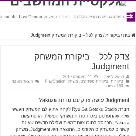
ROTW – A Guide to JRPG
הפתעה גדולה בחבילה קטנה – ביקורת המשחק Bayonetta Origins: Cereza and the Lost Demon
בית
/
ביקורות
/
צדק לכל – ביקורת המשחק Judgment
צדק לכל – ביקורת המשחק
Judgment
דניאל לניאדו
11 באוגוסט 2019
ביקורות
,
ביקורות משחקים
,
משחקי PlayStation
השאר תגובה
160 צפיות
Judgment עושה צדק עם סדרת Yakuza
חברת Ryu Ga Gotoku Studio לקחה את עולם המשחק העשיר
שלה שהתפרסם בזכות סדרת משחקי הפעולה-הרפתקאות
Yakuza, הכניסה לתוכו צוות דמויות ועלילה חדשים שאינם
קשורים למשחקים הקודמים, התוצאה היא Judgment, משחק
פעולה-הרפתקאות חדש עם דגש מיוחד על חקירת עולם שמרגיש