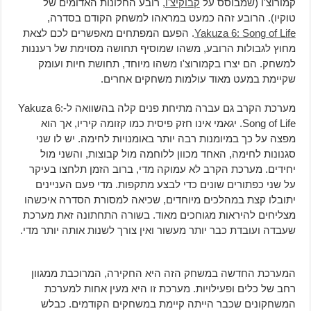
קמורוצ'ו (שמבוסס על
קבוקיצ'ו
, רובע החלונות האדומים של
טוקיו). הרובע זהה כמעט במראהו למשחק הקודם בסדרה,
Yakuza 6: Song of Life
. הפעם המפתחים מאפשרים לכם לצאת
מחוץ לגבולות הרובע, משהו שמוסיף תחושה מסוימת של רעננות
למשחק. הם יצרו בקמורוצ'ו משהו מיוחד, תחושת חיות ועומק
שקיימת במעט מאוד עולמות משחקים אחרים.
מערכת הקרב גם עברה מתיחת פנים קלה בהשוואה ל-Yakuza 6:
Song of Life. יגאמי אינו חזק פיסית כמו קזומה קיריו, אך הוא
מפצה על כך במיומנות רבה יותר באומנויות לחימה. יש לו שני
סגנונות לחימה, האחד מכוון ללוחמה מול קבוצות, והשני מול
יחידים. מערכת הקרב לא עמוקה מדי, ברוב הזמן תלחצו בעיקר
על שני כפתורים שונים כדי לבצע מתקפות. מדי פעם העניינים
יתובלו קצת במהלכים מיוחדים, שכיאה למסורת הסדרה איכשהו
מצליחים להיראות מגוחכים מאוד. בשורה התחתונה זאת מערכת
שעבדה ועובדת כבר יותר מעשור ואין צורך לשנות אותה יותר מדי.
המערכת החדשה במשחק הזה היא החקירה, המרוכבת ממגוון
רחב של כלים ופעילויות. מערכת זו היא מעין אחות למערכת
המשחקונים שכבר הייתה קיימת במשחקים הקודמים. כבלש