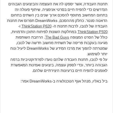
תחנות העבודה, אשר יספקו לה את העוצמה והביצועים הגבוהים
הנדרשים כדי להפיח חיים בסרטי אנימציה. שיתוף פעולה זה
בתחום המחשוב מתוסף להסכם ארוך שנים בין השתים בתחום
הדאטה סנטר. כחלק מההסכם, DreamWorks תפרוס את תחנות
העבודה של לנובו, לרבות תחנות ה-
ThinkStation P620
ו-
ThinkStation P920
במחלקות השונות לפיתוח התוכן והדמויות,
כולל של הסרט המצופה
The Bad Guys
. הרחבת השותפות
מגיעה בעקבות פריסה של תשתית מחשוב חדשה של לנובו,
שמטרתה להפוך את מרכז המידע של DreamWorks ליעיל ונוח
יותר לשימוש.
על פי לנובו, תחנות העבודה שלהם נועדו לפרודוקטיביות ברמה
הגבוהה ביותר, וכדי לספק עוצמה, ביצועים ואמינות המאפשרת
לאומנים להפיח חיים ברעיונות היצירתיים שלהם.
ביל באליו, מנהל אגף הטכנולוגיה ב-DreamWorks אמר: