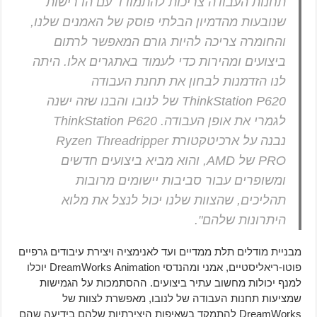
תחנות העבודה צריכות להתמודד עם הדרישות
שנובעות מהדמיון הבלתי פוסק של האמנים שלנו,
והחומרה צריכה להיות גורם המאפשר לרתום
ביצועים ומהירות כדי לעמוד באתגרים אלו. היתה
לנו הזדמנות לבחון את תחנת העבודה
ThinkStation P620 של לנובו והבנו שזה ישנה
לגמרי את אופן העבודה. ThinkStation P620
נבנה על ארכיטקטורת Ryzen Threadripper
PRO של AMD, והוא מביא ביצועים חדשים
ומשופרים עבור סביבות יישומים מרובות
תהליכים, שהצוות שלנו יכול לנצל את מלוא
היתרונות שלהם".
מבניית מודלים תלת ממדיים ועד לאנימציה ויצירת עיבודים גרפיים
פוטו-ריאליסטיים, אמני ומהנדסי DreamWorks Animation יוכלו
למנף יכולות מחשוב עתיר ביצועים. ההסתמכות על הגמישות
שמציעות תחנות העבודה של לנובו, מאפשרת לצוות של
DreamWorks להתמקד בשאיפות היצירתיות שלהם בידיעה שהם