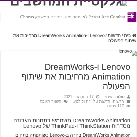
Ace Combat בחלל? לא, יותר מזה. ביקורת המשחק Chorus
Steven Universe והשירים שתורגמו בצורה נוראית לעברית
בית
/
חדשות
/
Lenovo ו-DreamWorks Animation מרחיבות את
שיתוף הפעולה
Lenovo ו-DreamWorks
Animation מרחיבות את שיתוף
הפעולה
סולומון איתי
17 בנובמבר 2021
חדשות
,
חדשות טלוויזיה וקולנוע
השאר תגובה
117 צפיות
DreamWorks Animation תשתמש בתחנות העבודה
מסדרות ThinkStation ו-ThinkPad של Lenovo
DreamWorks Animation בחרה ב-Lenovo כשותפתה בתחום