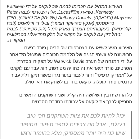
האירוע התחיל עם הכרזתו לבמה של לוקאס על ידי Kathleen
Kennedy, נשיאת LucasFilm. אליו הצטרפו לבמה Peter
Mayhew (צ'ובאקה), Anthony Daniels (ששיחק את C3PO), היידן
כריסטנסן (אנקין סקייווקר הצעיר) ובילי די וויליאמס (לנדו
קלריסיאן). בעקבותיהם הצטרף מארק המיל (לוק סקייווקר) לבמה
וניהל דיון עם לוקאס על הקושי של חלק מהדיאלוג בטרילוגיה
המקורית.
האירוע הגיע לשיאו עם הצטרפותו של הריסון פורד בפעם
הראשונה לאיזושהי חגיגה של מלחמת הכוכבים שנשאל מיד אחרי
על ידי המנחה של הערב Warwick Davis על תפקידו בסדרת
הסרטים. פורד תיאר את זה כחוויה מטורפת, הוא עבד עם לוקאס
על "אמריקן גרפיטי" וחזר לעבוד בתור נגר וכאשר תיקן דלת עבור
פרנסיס פורד קופלה, לוקאס בחר בו לשחק את האן סולו.
כל הדו שיח בין השלושה היה קליל ושני השחקנים הראשיים
הספיקו לברך את לוקאס על עבודתו בסדרת הסרטים:
יכול להיות לכם את צוות השחקנים הכי טוב
בעולם, אבל הם צריכים לספר סיפור. הסיפור
שיש לנו היה יותר ממספיק; מלא בהומור ורגש