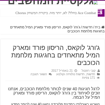
Ace Combat בחלל? לא, יותר מזה. ביקורת המשחק Chorus
Steven Universe והשירים שתורגמו בצורה נוראית לעברית
בית
/
חדשות
/
ג'ורג' לוקאס, הריסון פורד ומארק המיל מתאחדים
בחגיגות מלחמת הכוכבים
ג'ורג' לוקאס, הריסון פורד ומארק
המיל מתאחדים בחגיגות מלחמת
הכוכבים
קובי רוזנטל
21 באפריל 2017
חדשות
,
חדשות טלוויזיה וקולנוע
השאר תגובה
171 צפיות
לרגל חגיגות 40 שנים לכותר מלחמת הכוכבים, אנחנו
זוכים לאיחוד בין ג'ורג' לוקאס, הריסון פורד ומארק
המיל על הבמה.
השבוע באורלנדו במדינת פלורידה נחגגו 40 שנה לכותר המדע