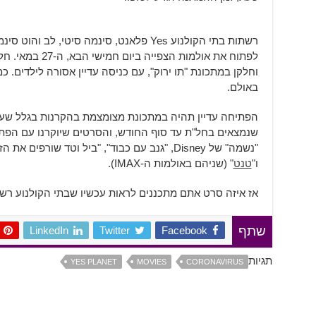
רשתות בתי הקולנוע Yes פלאנט, סינמה סיטי, 
לפתוח את אולמות ה
וחלקן במתכונת "תו ירוק", עם כניסה עדיין אסורה לילדים. כמ
באולם.
הפתיחה עדיין תהיה במתכונת מצומצמת בהקרנות בגלל שעד
שנמצאים בחל"ת עד סוף החודש, והסרטים שיוקרנו עם הפתי
"נשמה" של Disney, "גנב עם כבוד", "ביל וטד שורפים את הזמן", "שיגועים ודרקונים", "
ו"
טנט
" (שניהם באולמות ה-IMAX).
אז איזה סרט אתם מתכננים לראות עכשיו שבתי הקולנוע רשמי
LinkedIn
Twitter
Facebook
שתף
תגיות
YES PLANET
MOVIES
CORONAVIRUS