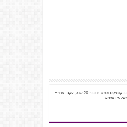
שמי קובי רוזנטל, בן 28 מתל אביב, גיימר חובב קומיקס וסרטים כבר 20 שנה, עקבו אחריי