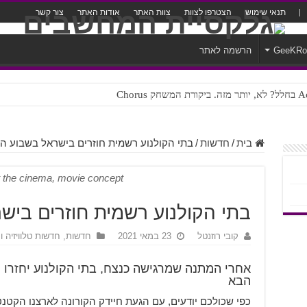
תנאי שימוש
הצטרפו לצוות
צוות האתר
אודות האתר
צור קשר
GeeKR
הרשמה לאתר
ק Chorus
צורה נוראית לעברית
בית
/
חדשות
/
בתי הקולנוע רשמית חוזרים בישראל בשבוע ה
t the cinema, movie concept
בתי הקולנוע רשמית חוזרים ביש
קובי רוזנטל
23 במאי 2021
חדשות
,
חדשות טלוויזיה ו
אחרי המתנה שמרגישה כנצח, בתי הקולנוע יחזרו
הבא
כפי שכולכם יודעים, עם הגעת חיידק הקורונה לארצנו הקטנ