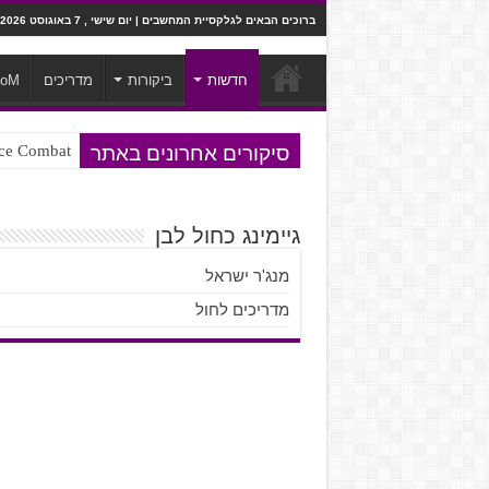
ברוכים הבאים לגלקסיית המחשבים | יום שישי , 7 באוגוסט 2026
חדשות
ביקורות
מדריכים
ooM
סיקורים אחרונים באתר
Ace Combat בחלל? לא, יותר מזה. ביקורת המשח
Steven Universe והשירים שתורגמו ב
גיימינג כחול לבן
מנג'ר ישראל
מדריכים לחול