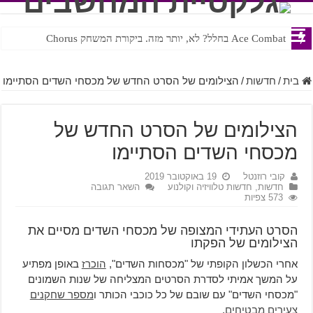
Ace Combat בחלל? לא, יותר מזה. ביקורת המשחק Chorus
Steven Universe והשירים שתורגמו בצורה נוראית לעברית
בית
/
חדשות
/
הצילומים של הסרט החדש של מכסחי השדים הסתיימו
הצילומים של הסרט החדש של
מכסחי השדים הסתיימו
קובי רוזנטל
19 באוקטובר 2019
חדשות
,
חדשות טלוויזיה וקולנוע
השאר תגובה
573 צפיות
הסרט העתידי המצופה של מכסחי השדים מסיים את
הצילומים של הפקתו
אחרי הכשלון הקופתי של "מכסחות השדים",
הוכרז
באופן מפתיע
על המשך אמיתי לסדרת הסרטים המצליחה של שנות השמונים
"מכסחי השדים" עם שובם של כל כוכבי הכותר ו
מספר שחקנים
צעירים מבטיחים
.