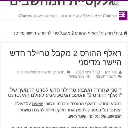
Ace Combat בחלל? לא, יותר מזה. ביקורת המשחק Chorus
Steven Universe והשירים שתורגמו בצורה נוראית לעברית
בית
/
חדשות
/
ראלף ההורס 2 מקבל טריילר חדש היישר מדיסני
ראלף ההורס 2 מקבל טריילר חדש
היישר מדיסני
יוסי כהן
7 ביוני 2018
חדשות
,
חדשות טלוויזיה וקולנוע
השאר תגובה
131 צפיות
דיסני שחררה השבוע טריילר חדש לסרט ההמשך של
"ראלף ההורס 2" והפעם המסע מגיע לעולם האינטרנט
במסע החדש, "ראלף ההורס" וחברתו ונלוופי
יוצאים
על "עולם
האינטרנט" במטרה לחפש אחר חלקי חילוף להצלת משחקי
המחשב של ונלוופי, שוגר ראש.