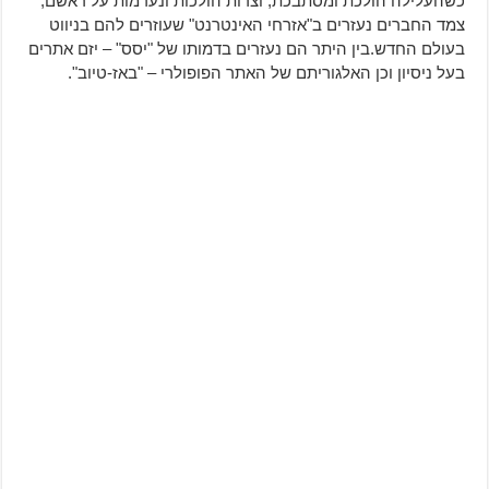
כשהעלילה הולכת ומסתבכת, וצרות הולכות ונערמות על ראשם,
צמד החברים נעזרים ב"אזרחי האינטרנט" שעוזרים להם בניווט
בעולם החדש.בין היתר הם נעזרים בדמותו של "יסס" – יזם אתרים
בעל ניסיון וכן האלגוריתם של האתר הפופולרי – "באז-טיוב".