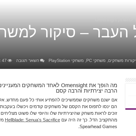
 Omensight
 העבר – סיקור למשח
קורות משחקים
,
משחקי PC
,
משחקי PlayStation
השאר תגובה
47 צפיות
מה הופך את Omensight לאחד המשחקי
הרבה יצירתיות והרבה קסם
אם ישנם משחקים שממשיכים להפתיע אותי כל פעם מחדש, אלו 
הם ינסו לתפוס את הקסם של משחקים קודמים ויכשלו בעקבות 
זוכים לראות משחק שהיצירתיות שלו והיופי שלו פשוט מצליחים ל
מהתקציב הדל. כך זה היה עם
Hellblade: Senua's Sacrifice
Spearhead Games.