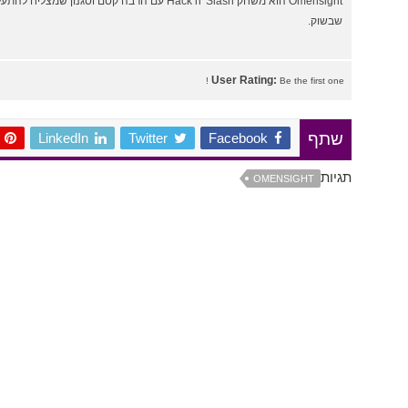
Omensight הוא משחק Hack n' Slash עם הרבה קסם וסגנון
שבשוק.
User Rating:
Be the first one !
LinkedIn
Twitter
Facebook
שתף
תגיות
OMENSIGHT