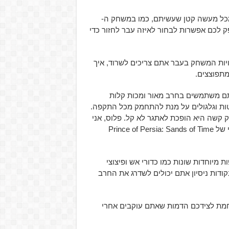
מכל מעשה קטן שעשיתם, כמו במשחק ה-
Chro , אבל המשחק כן מספק לכם אפשרות לבחור לאיזה עבר לחזור כדי
ות המשחק בעבר אתם צריכים לשרוד, איך
תפוצצים.
 במלוא מובן המילה- אתם משתמשים בחרב מאור ומכות קלות
טות וגלגולים על מנת להתחמק מכל התקפה.
 קשה היא הופכת לאתגר לא קל. פלוס, אני
חייב לציין שאני חושב שהמפתחים לקחו השראה מהקרב הכייפי של Prince of Persia: Sands of Time
יוחדות שונות כמו כדורי אש ופיצוצי
קודות ניסיון אתם יכולים לשדרג את החרב
חמת לצידכם הדמות שאתם עוקבים אחרי