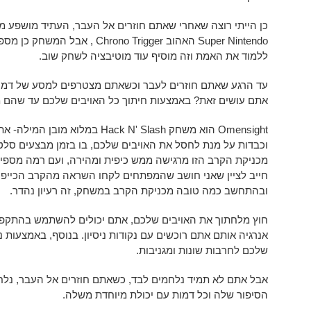
כן הייתי רוצה שאחרי שאתם חוזרים אל העבר, העתיד מושפע 
Super Nintendo האהוב no Trigger
ללמוד את האמת וזה מוסיף עוד מוטיבציה לשחק שוב.
עד הרגע שאתם חוזרים לעבר וכשאתם מצטרפים למסע של דמוי
אתם עושים זאת? באמצעות חיתוך כל האויבים שלכם עד שהם מ
Omensight הוא משחק Hack N' Slash
וכבדות על מנת לחסל את האויבים שלכם, בו בזמן מבצעים סל
מכניקת הקרב הזו מרגישה ממש כיפית ומהירה, ועם רמה מספיק
ובהתחשב כמה טובה מכניקת הקרב במשחק, זה רעיון נהדר.
חוץ מלחתוך את האויבים שלכם, אתם יכולים להשתמש בהתקפות מ
אנרגיה אותם אתם רוכשים עם נקודות ניסיון. בנוסף, באמצעות נ
שלכם לחרבות שונות ומגניבות.
אבל אתם לא תמיד נלחמים לבד, כשאתם חוזרים אל העבר, נל
הסיפור שלה וכל דמות עם יכולת מיוחדת משלה.