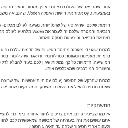
אחרי שהנביאה של העולם נרצחת באופן מסתורי והעיר החופשי
באמצעות טקס אסור את הישות האפלה Voden, שהנביאה משמשת בתור שומרת הסף של עולמנו מפניו.
הדמות שלכם, שהיא סוג של שועל זוהר, מגיעה לעולם מכלום- 
הנביאה והמטרה שלכם זה לעצור
רצח את הנביאה וביצע את הטקס האסור.
למרות שאני די מאוכזב מחוסר האישיות של הדמות שלכם (היא
בדמויות מעניינות ומגוונות כמו לודומיר ודראגה שזה לגמרי בס
המושיעה. הדמויות כל כך עמוקות שאין לכם בעיה להבלע לרקע
והיצורים המורכבים שמאכלסים אותו.
למרות שהרקע של הסיפור (עולם עם חיות אנושיות ושד שרוצה ל
שאתם מנסים להציל את העולם במשחק והמשחקיות שמובילה ל
המשחקיות
אז כמו שציינתי קודם, אתם צריכים לחזור אחורה בזמן כדי להצי
אתם עושים את זה? בעזרתה של מכשפה שמאפשרת לכם לחזור
ולעקוב אחרי הסיפור שלהם עד האירוע הסופי.