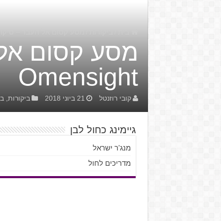
בית
/
ביקורות
/
מסע קסום אל העבר – סיקור למשחק
מסע קסום אל
Omensight
קובי רוזנטל
21 ביוני 2018
ביקורות
,
בי
גיימינג כחול לבן
מנג'ר ישראל
מדריכים לחול