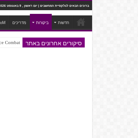
ברוכים הבאים לגלקסיית המחשבים | יום ראשון , 9 באוגוסט 2026
חדשות
ביקורות
מדריכים
ooM
סיקורים אחרונים באתר
Ace Combat בחלל? לא, יותר מזה. ביקורת המשח
Steven Universe והשירים שתורגמו ב