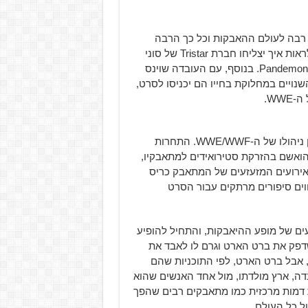
 רבה לעולם ההאבקות וכל כך הרבה
אירועים שנויים במחלוקת (כמו האדם עצמו) שיהיה מפתיע לראות איך יצליחו חברת Tristar של סוני
להכניס כל כך הרבה פרטים לתוך הסרט המתוכנן בשם Pandemonium. בנוסף, עם העובדה שוינס
השנויים במחלוקת בחייו הם יכניסו לסרט,
WW.
וינס מקמהון נתקל בהרבה קשיים ואירועים משמעותיים בזמן ניהולו של ה-WWE/WWF. התחרות
ט הסטירואידים בו הואשם בהזרקת סטירואידים למתאבקיו,
אירועים המזעזעים של המתאבק כריס
חריים של ה-XFL וה-WBF, כולם מהווים סיפורים מרתקים עבור הסרט
ים של מופע ההיאבקות, והתחיל להופיע
דפק את ברט הארט וגרם לו לאבד את
א האבקות אמיתית, אבל ברט הארט, לפי התוכניות שהם
דה, ארץ מולדתו, מול אחד האנשים שהוא
ת דמות מרכזית כמו מתאבקים רבים שהפך
ול כל העולם.