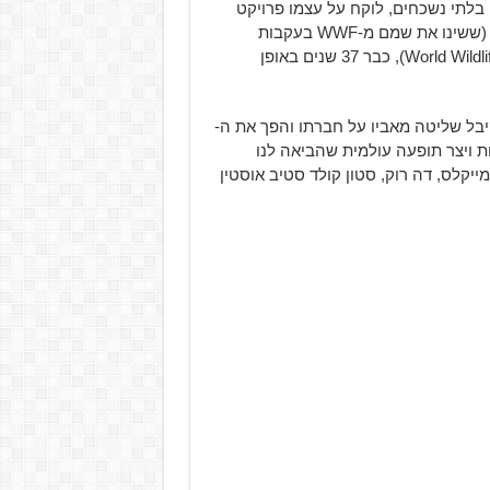
ים בלתי נשכחים, לוקח על עצמו פרויקט
ביוגרפי חדש על האיש שניהל את חברת ההאבקות ה-WWE (ששינו את שמם מ-WWF בעקבות
תביעה של הארגון בעל ראשי התיבות הדומים World Wildlife Foundation), כבר 37 שנים באופן
יבל שליטה מאביו על חברתו והפך את ה-
ת ויצר תופעה עולמית שהביאה לנו
י נשכחים כמו האלק הוגן, The Undertaker, שון מייקלס, דה רוק, סטון קולד סטיב אוסטין