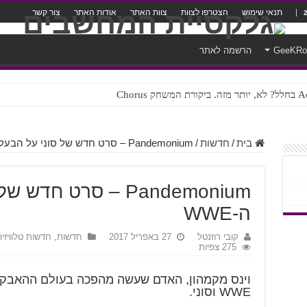
תנאי שימוש
הצטרפו לצוות
צוות האתר
אודות האתר
צור קשר
GeeKR
הרשמה לאתר
ק Chorus
צורה נוראית לעברית
בית
/
חדשות
/
Pandemonium – סרט חדש של סוני על הבעלים של ה-WWE
Pandemonium – סרט ח
ה-WWE
קובי רוזנטל
27 באפריל 2017
חדשות
,
חדשות טלוויזיה
275 צפיות
וינס מקמהון, האדם שעשה מהפכה בעולם ההאבקו
WWE וסוני.