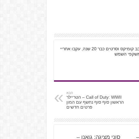
שמי קובי רוזנטל, בן 28 מתל אביב, גיימר חובב קומיקס וסרטים כבר 20 שנה, עקבו אחריי
הבא
Call of Duty: WWII – הטריילר
הראשון סוף סוף נחשף עם המון
פרטים חדשים
State of Pla
סוני מציגה: גואנו –