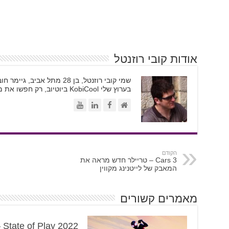
אודות קובי רוזנטל
בערוץ שלי KobiCool ביוטיוב, רק חפשו את משקפי השמש
הקודם
Cars 3 – טריילר חדש מראה את
המאבק של לייטנינג מקווין
מאמרים קשורים
y 2022 –