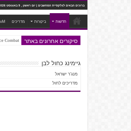
ברוכים הבאים לגלקסיית המחשבים | יום ראשון , 9 באוגוסט 2026
חדשות
ביקורות
מדריכים
ooM
סיקורים אחרונים באתר
Ace Combat בחלל? לא, יותר מזה. ביקורת המשח
Steven Universe והשירים שתורגמו ב
גיימינג כחול לבן
מנג'ר ישראל
מדריכים לחול