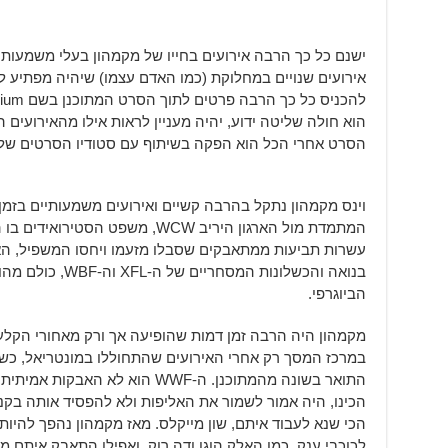
ישנם כל כך הרבה אירועים בחייו של מקמהון בעלי משמעות
הוא חולה שליטה ידוע, יהיה מעניין לראות אילו מהאירועים 
הסרט אחרי הכל הוא הפקה בשיתוף עם סטודיו הסרטים של ה-E
המתמדת מול הארגון היריב WCW, משפ
עשרות תביעות ממתאבקים שסבלו מזעמו ויחסו המשפיל, ה
בנואה והכשלונות המס
הביוגרפי.
מקמהון היה הרבה זמן דמות שהופיעה אך ורק מאחורי הקלע
במרכז המסך רק אחרי האירועים שהתחוללו במונטריאל, כש
התואר בשונה מהמתוכנן. ה-WWF הוא ל
הכינו, היה אמור לשמור את האליפות ולא להפסיד אותה בקנ
הכי שנא לעבוד איתם, שון מייקלס. מאז מקמהון נהפך להיו
לכוכבי ענק, כמו האלק הוגן ודה רוק, ואפילו התאבק איתם מ