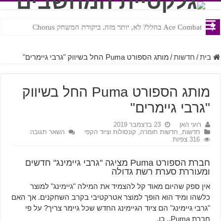
Ace Combat בחלל? לא, יותר מזה. ביקורת המשחק Chorus
Steven Universe והשירים שתורגמו בצורה נוראית לעברית
בית
/
חדשות
/
מותג הספורט Puma החל בשיווק "גרבי גיימרים"
מותג הספורט Puma החל בשיווק
"גרבי גיימרים"
רועי האן
23 בדצמבר 2019
חדשות
,
חדשות חומרה, קונסולות וציוד הקפי
השאר תגובה
316 צפיות
חברת הספורט Puma מציגה "גרבי גיימינג" חדשים
ומעוררת סערת רשת גדולה
אין ספק שהיום מאוד קל להצמיד את המילה "גיימינג" למוצר
כלשהו ומיד הוא הופך למוצר אטרקטיבי בקרב השחקנים. אך האם
"גרבי גיימינג" הם ציוד הגיימינג החדש שכל גיימר צריך? על פי
חברת Puma.. כן.