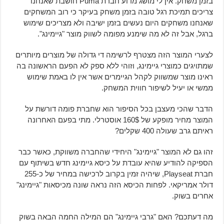
בזמן משחק. אין לי מושג מדוע חברת Puma חושבת שאנחנו
צריכים תמיכת רגל טובה בזמן משחק בעיקר כי רוב המשחקים
שאנחנו משחקים היום נעשים בזמן ישיבה ולא מצריכים שימוש
ברגל, אבל זה לא מה שימנע מפומה לשווק מוצר "גיימינג".
לצערי המוצר הזה מצטרף לרשימה די גדולה של מוצרים מיותרים
שמתויגים כמוצרי גיימינג, וזוהי ללא ספק לא הפעם הראשונה בה
ראינו מוצר שמשווק לקהל הגיימרים אשר אין לו באמת שימוש
ממשי או יעיל לשיפור חווית המשחק.
הדבר שהכי מעצבן בכל הסיפור הוא שחברת פומה דורשת על
המוצר מחיר מופקע של 160$ אוסטרלי. מתי בפעם האחרונה
ראיתם גרב שעולה 400 שקלים?
זהו גם לא המוצר "גיימינג" היחידי שהחברה משווקת, כאשר כבר
הספיקה להודיע שהיא עובדת על כיסא גיימינג חדש בשיתוף עם
חברת Playseat, שיהיה זמין בקרוב לרכישה במחיר של כ-255
דולר אמריקאי. לפחות הכיסא הזה נראה שונה מכיסאות "גיימינג"
אחרים בשוק.
מה דעתכם? האם "גרבי גיימינג" הם המילה החמה הבאה בשוק