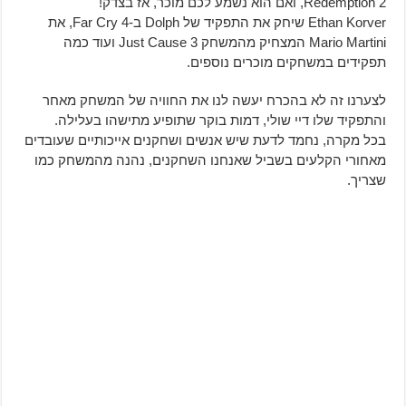
Redemption 2, ואם הוא נשמע לכם מוכר, אז בצדק!
Ethan Korver שיחק את התפקיד של Dolph ב-Far Cry 4, את
Mario Martini המצחיק מהמשחק Just Cause 3 ועוד כמה
תפקידים במשחקים מוכרים נוספים.
לצערנו זה לא בהכרח יעשה לנו את החוויה של המשחק מאחר
והתפקיד שלו דיי שולי, דמות בוקר שתופיע מתישהו בעלילה.
בכל מקרה, נחמד לדעת שיש אנשים ושחקנים אייכותיים שעובדים
מאחורי הקלעים בשביל שאנחנו השחקנים, נהנה מהמשחק כמו
שצריך.