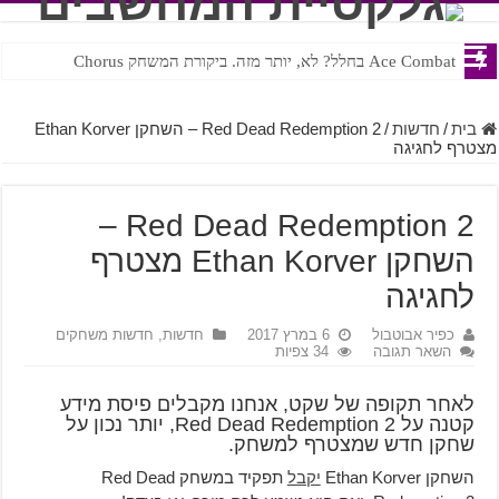
Ace Combat בחלל? לא, יותר מזה. ביקורת המשחק Chorus
Steven Universe והשירים שתורגמו בצורה נוראית לעברית
בית
/
חדשות
/
Red Dead Redemption 2 – השחקן Ethan Korver
מצטרף לחגיגה
Red Dead Redemption 2 –
השחקן Ethan Korver מצטרף
לחגיגה
כפיר אבוטבול
6 במרץ 2017
חדשות
,
חדשות משחקים
השאר תגובה
34 צפיות
לאחר תקופה של שקט, אנחנו מקבלים פיסת מידע
קטנה על Red Dead Redemption 2, יותר נכון על
שחקן חדש שמצטרף למשחק.
השחקן Ethan Korver
יקבל
תפקיד במשחק Red Dead