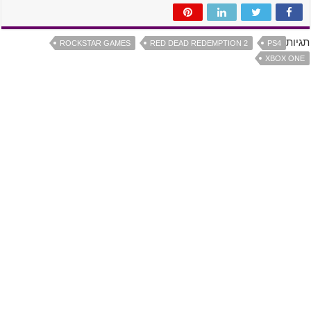
תגיות
ROCKSTAR GAMES
RED DEAD REDEMPTION 2
PS4
XBOX ONE