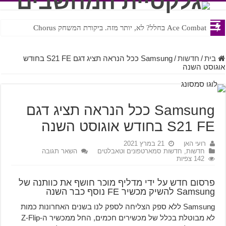
Ace Combat בחלל? לא, יותר מזה. ביקורת המשחק Chorus
Steven Universe והשירים שתורגמו בצורה נוראית לעברית
בית
/
חדשות
/
Samsung ככל הנראה תציג דגם S21 FE בחודש
אוגוסט השנה
Samsung ככל הנראה תציג דגם
S21 FE בחודש אוגוסט השנה
רועי האן
21 במרץ 2021
חדשות
,
חדשות סמארטפונים וטאבלטים
השאר תגובה
142 צפיות
פרסום חדש על ידי מדליף מוכר חושף את כוותנה של
Samsung להשיק מכשיר FE נוסף כבר השנה
Samsung ללא ספק הצליחה לספק לנו בשנים האחרונות כמות
לא מבוטלת בכלל של מכשירים חכמים, החל ממכשיר ה-Z-Flip