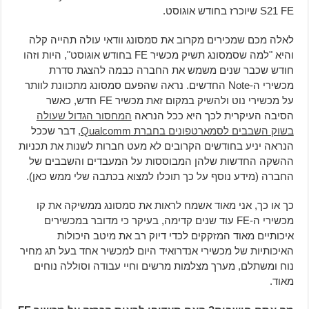
S21 FE שיוכרז בחודש אוגוסט.
לאלה מכם שמכירים מקרוב את סמסונג וודאי עולה תהייה קלה
והיא "למה שסמסונג תשיק מכשיר FE בחודש אוגוסט", היות וזהו
חודש שכבר שנים משמש את החברה כבמה להצגת סדרת
מכשירי ה-Note החדשים. נראה שהפעם סמסונג מתכוונת לוותר
על מכשירי נוט ולהשיק במקום זאת מכשיר FE חדש, כאשר
הסיבה העיקרית לכך היא ככל הנראה
המחסור הגדול שעולה
בשוק השבבים לסמארטפונים בחברת Qualcomm
, דבר שככל
הנראה יניע בחודשים הקרובים לא מעט חברות לשנות את תכניות
ההשקה החדשות שלהן המבוססות על המעבדים והשבבים של
החברה (מידע נוסף על כך תוכלו למצוא בכתבה שלי ממש כאן).
כך או כך, אני מאוד אשמח לראות את סמסונג ממשיקה את קו
מכשירי ה-FE עוד שנים קדימה, בעיקר כי מדובר במכשירים
איכותיים מאוד המזקקים לכדי דיוק רב את מיטב היכולות
האיכותיות של מכשירי אנדרואיד היום למכשיר אחד בעל תג מחיר
נוח ומשתלם, מערך מצלמות מרשים וחיי עבודה וסוללה נוחים
מאוד.