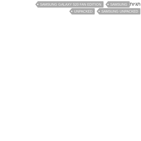
תגיות
SAMSUNG GALAXY S20 FAN EDITION
SAMSUNG
UNPACKED
SAMSUNG UNPACKED