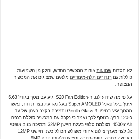
לא חסרות
שמועות
אודות המכשיר החדש, וחלק מן השמועות
כוללות גם
רנדורים תלת-מימדיים
מלאים שמציגים את המכשיר
המצופה.
על פי מה שידוע לנו, ה-S20 Fan Edition יגיע עם מסך בגודל 6.63
אינץ' בעל פאנל Super AMOLED בעל מגרעת בצורת חור, כאשר
המסך יגיע בחיפוי Gorilla Glass 3 ותמיכה בקצב רענון של עד
כ-120 הרץ. בנוסף לכך נאמר כי נקבל עם המכשיר סוללה בנפח
4500mAh, מצלמת סלפי בעלת חיישן 32MP ותמיכה בזום אופטי
3x לצד מערך צילום אחורי משולש הכולל כשני חיישני 12MP
בעדשה רחבה וסופר-רחבה וחיישן טלפותו נוסף 8MP.