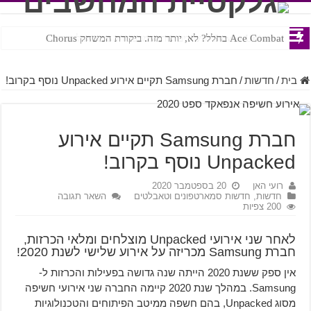
Ace Combat בחלל? לא, יותר מזה. ביקורת המשחק Chorus
Steven Universe והשירים שתורגמו בצורה נוראית לעברית
בית
/
חדשות
/
חברת Samsung תקיים אירוע Unpacked נוסף בקרוב!
חברת Samsung תקיים אירוע
Unpacked נוסף בקרוב!
רועי האן
20 בספטמבר 2020
חדשות
,
חדשות סמארטפונים וטאבלטים
השאר תגובה
200 צפיות
לאחר שני אירועי Unpacked מוצלחים ומלאי הכרזות,
חברת Samsung מכריזה על אירוע שלישי לשנת 2020!
אין ספק ששנת 2020 הייתה שנה גדושה בפעילות והכרזות ל-
Samsung. במהלך שנת 2020 קיימה החברה שני אירועי חשיפה
מסוג Unpacked, בהם חשפה ממיטב הפיתוחים והטכנולוגיות