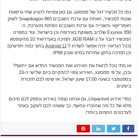
כמו כל מכשיר דגל של סמסונג, גם כאן צפויות להגיע שתי גרסאות
שונות למכשיר, האחת עם ערכת השבבים Snapdragon 865 לשוק
האמריקאי והשנייה עם ערכת השבבים הפחות מוערכת, ה-
Exynos 990 שלרוב משווקת באירופה וכן בישראל. עוד במפרט
המכשיר דובר על כ-6GB RAM, תמיכה באנדרואיד 10 מהקופסא
(ככל הנראה יהיה אפשר לשדרג ל-
Android 11
בתוך כמה חודשים)
וכן תמיכה בתקן עמידות במים ואבק IP68.
אז מתי נוכל לראות את האירוע ואת המכשיר החדש אם ייחשף?
ובכן, על פי סמסונג, האירוע צפוי להתקיים ביום שלישי ה-23
בספטמבר בשעה 17:00 שעון ישראל, אז שימו לכם תזכורת
ביומנים.
כמדי אירוע Unpacked, גם אנחנו נצפה באירוע ונספק לכם סיכום
מלא של כל מה שהוכרז ונחשף, כך ששווה לכם לעקוב באתר
לעדכונים החמים ביותר!