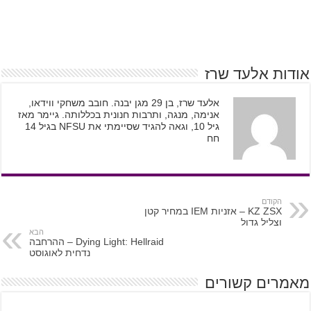
אודות אלעד שרז
אלעד שרז, בן 29 מגן יבנה. חובב משחקי ווידאו,
אנימה, מנגה, ותרבות חנונית בכללותה. גיימר מאז
גיל 10, וגאה להגיד שסיימתי את NFSU בגיל 14
חח
הקודם
KZ ZSX – אזניות IEM במחיר קטן
וצליל גדול
הבא
Dying Light: Hellraid – ההרחבה
נדחית לאוגוסט
מאמרים קשורים