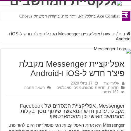
Ace Combat בחלל? לא, יותר מזה. ביקורת המשחק Chorus
Steven Universe והשירים שתורגמו בצורה נוראית לעברית
בית
/
חדשות
/
אפליקציית Messenger מקבלת פיצ'ר חדש ל-iOS ו-
Android
אפליקציית Messenger מקבלת
פיצ'ר חדש ל-iOS ו-Android
אלעד שרז
17 ביולי 2020
חדשות
,
חדשות סמארטפונים וטאבלטים
השאר תגובה
162 צפיות
Messenger, אפליקציית המסרים של Facebook
מקבלת עדכון חדש המאפשר שיתוף מסך בקלות
מהמחשב האישי וכן מהסמארטפון!
Messenger היא אחת האפליקציות הכי פופולריות היום להודעות,