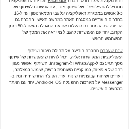
והיא מקבלת פיצ'ר חדש. חברת
Facebook
הכריזה שהאפליקציה
תתחיל להפעיל פיצ'ר של שיתוף מסך, עם אפשרות לשיתוף של
כ-8 אנשים במסגרת האפליקציה על גבי הסמארטפון ועד ל-16
בחדרים היעודיים במסגרת האתר במחשב האישי. החברה גם
הודיעה שהיא מתכננת להעלות את את המגבלה הזאת ל-50 בזמן
הקרוב, יחד עם האפשרות להגביל מי יראה את המסך של
המשתמש הראשי.
שנה שעברה
החברה הודיעה על תחילת חיבור ושיתוף
האפליקציות המקושרות אליה, ויכול להיות שהאפשרות של שיתוף
מסך תגיע גם ל-WhatsApp ול-Instagram. השיתוף יאפשר מגוון
רחב של אופציות, כמו קנייה משותפת ברשת, שימוש במצלמה,
ויעודים ושיחות קבוצתיות שונות ועוד. הפיצ'ר החדש יהיה זמין ב-
Messenger על מערכות ההפעלה iOS ו-Android, יחד עם האתר
במחשבים אישיים.