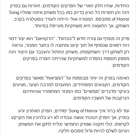
החידות, שהיו חלק הארי של הפרקים הקודמים, חוזרות גם בפרק
הזה והן חסרות כל הגיון בדיוק כמו בכל משחק אימה שעליו Song
of Horror מתבסס. המטרה אולי הייתה לעורר נוסטלגיה בקרב
השחקן, אך התוצאה היא משחקיות מעייפת במיוחד.
פרק זה מוסיף גם צורה חדש ל"נוכחות". "הרקוויאם" הוא יצור דמוי
רוח רפאים שנסחף אל תוך קיום ומחוצה לו בחצר המנזר, ונראה
רק לשחקן דרך השתקפותו. משחק החתול והעכבר עם היצור הזה
מספק תוספת נחמדה למשחקיות שהייתה חסרה בפרקים
הקודמים.
האימה בפרק זה יותר מבוססת על "המציאות" מאשר בפרקים
הקודמים, הקטעים המפחידים, המעטים למרבה הצער, מגיעים
בעיקר מדברים "ממשיים" כמו המנזר המתפורר וגוויותיהם
הנרקבות של תושביו הקודמים.
עוד לא ברור איך Song of Horror יסתיים, הפרק האחרון יגיע
במרץ, אך הפרק הנוכחי עושה עבודה לא רע בלהכין את הקרקע
לקראתו. כולי תקווה שפרק החמישי יצליח לתקן את המשחק
ויגרום לשלם להיות גדול מסכום חלקיו.