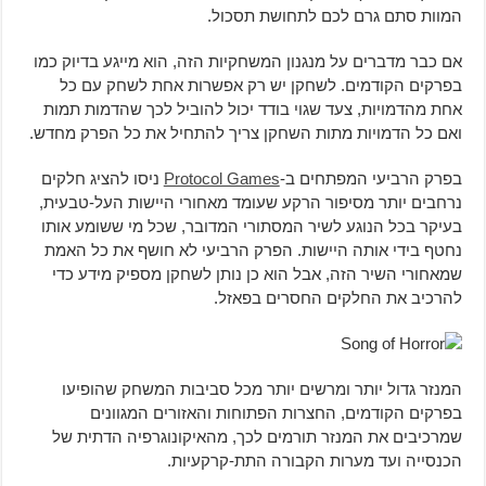
המוות סתם גרם לכם לתחושת תסכול.
אם כבר מדברים על מנגנון המשחקיות הזה, הוא מייגע בדיוק כמו
בפרקים הקודמים. לשחקן יש רק אפשרות אחת לשחק עם כל
אחת מהדמויות, צעד שגוי בודד יכול להוביל לכך שהדמות תמות
ואם כל הדמויות מתות השחקן צריך להתחיל את כל הפרק מחדש.
בפרק הרביעי המפתחים ב-
Protocol Games
ניסו להציג חלקים
נרחבים יותר מסיפור הרקע שעומד מאחורי היישות העל-טבעית,
בעיקר בכל הנוגע לשיר המסתורי המדובר, שכל מי ששומע אותו
נחטף בידי אותה היישות. הפרק הרביעי לא חושף את כל האמת
שמאחורי השיר הזה, אבל הוא כן נותן לשחקן מספיק מידע כדי
להרכיב את החלקים החסרים בפאזל.
המנזר גדול יותר ומרשים יותר מכל סביבות המשחק שהופיעו
בפרקים הקודמים, החצרות הפתוחות והאזורים המגוונים
שמרכיבים את המנזר תורמים לכך, מהאיקונוגרפיה הדתית של
הכנסייה ועד מערות הקבורה התת-קרקעיות.