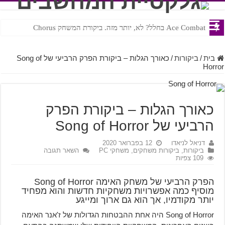
Ace Combat בחלל? לא, יותר מזה. ביקורת המשחק Chorus
Steven Universe והשירים שתורגמו בצורה נוראית לעברית
בית
/
ביקורות
/
כאורך הגלות – ביקורת הפרק הרביעי של Song of
Horror
כאורך הגלות – ביקורת הפרק
הרביעי של Song of Horror
דניאל לניאדו
12 בפברואר 2020
ביקורות
,
ביקורות משחקים
,
משחקי PC
השאר תגובה
109 צפיות
הפרק הרביעי של משחק האימה Song of Horror
מוסיף כמה אפשרויות משחקיות חדשות והוא מפחיד
יותר מקודמיו, אך הוא גם ארוך ומייגע
Song of Horror היה אחת ההבטחות הגדולות של ז'אנר האימה