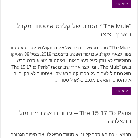
קרא עוד
"The Mule": הסרט של קלינט איסטווד מקבל
תאריך יציאה
"The Mule" סרט הפשע- דרמה של אגדת הקולנוע קלינט איסטווד
צפוי לצאת לקולנועים עוד השנה, בדצמבר 2018. בגיל 88 האייקון
ההוליוודי לא נותן לגיל לעצור אותו, ואיסטווד מוציא סרט חדש
בשם "The Mule", זמן קצר אחרי שביים את "The 15:17 to Paris"
הוא מתחיל לעבוד על הפרויקט הבא שלו. איסטווד לא רק יביים
את הסרט, הוא גם מככב כ-"ארל סטון" …
קרא עוד
The 15:17 To Paris – גיבורים אמיתיים מול
המצלמה
הבמאי זוכה האוסקר קלינט איסטווד מביא לנו את סיפור הגבורה