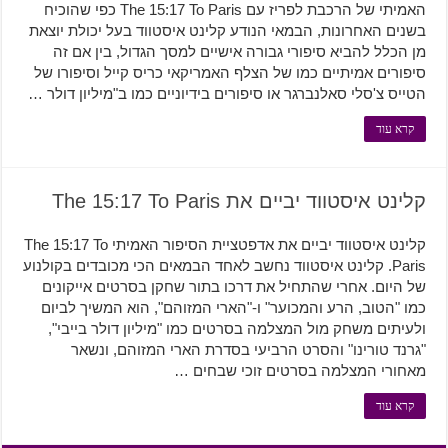
האמיתי של הרכבת לפריז עם The 15:17 To Paris כפי שהוכיח
בשנים האחרונות, הבמאי הנודע קלינט איסטווד בעל יכולת יוצאת
מן הכלל להביא סיפורי גבורה אישיים למסך הגדול, בין אם זה
סיפורים אמיתיים כמו של הצלף האמריקאי כריס קייל וסיפורו של
הטייס צ'סלי סאלנברגר או סיפורים בידיוניים כמו ב"מיליון דולר …
קרא עוד
קלינט איסטווד יביים את The 15:17 To Paris
קלינט איסטווד יביים את אדפטציית הסיפור האמיתי The 15:17 To
Paris. קלינט איסטווד נחשב לאחד הבמאים הכי מכובדים בקולנוע
של היום. אחרי שהתחיל את דרכו בתור שחקן בסרטים אייקונים
כמו "הטוב, הרע והמכוער" ו-"הארי המזוהם", הוא המשיך לביום
ולעיתים משחק מול המצלמה בסרטים כמו "מיליון דולר בייבי",
"גרנד טורינו" והסרט הרביעי בסדרת הארי המזוהם, ונשאר
מאחורי המצלמה בסרטים זוכי שבחים …
קרא עוד