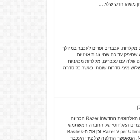
לחן משהו חדש שלא …
לה עם מקלדות, עכברים ופדים לעכבר במהלך
ו מוצרי גיימינג חדש שסיפק עד כה שתי זוגות אוזניות
ים שלה עם עכברים, מקלדות מכאניות
. המוצרים החדשים של AOC יחולקו לשלוש מיני-סדרות שונות, כאשר כל סדרה
חברת Razer מציגה את עכבר ה-MMO המוכר שלה בגרסתו האלחוטית החדשה! Razer הכריזה
פן רשמי לקו המוצרים האלחוטי של החברה המשתמש
בטכנולוגיית HyperSpeed, שכוללת מספר מוצרים כגון ה-Razer Viper Ultimate וכן את ה-Basilisk
Ultimate. ה-Naga Pro יגיע באותו העיצוב של ה-Naga Trinity, המאפשר החלפה של צידי העכבר