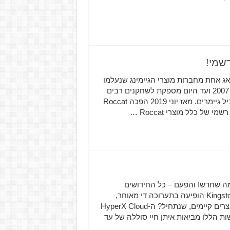
אג אחת מחברות מוצרי הגיימינג שנעלמו
מעיננו בשנים האחרונות היא חברת Roccat, שנוסדה בשנת 2007 ועד היום מספקת לשחקנים רבים
ציוד גיימינג איכותי במיוחד שעוצב ותוכנן על ידי גיימרים בשביל גיימרים. מאז יוני 2019 הפכה Roccat
 את כל מה שחדש! והפעם – כל החידושים
והמוצרים החדשים של HyperX ושל חברת האם Kingston. HyperX הופיעה בתערוכה די מאוחר,
וכבר הספיקה להציף אותה במוצרים חדשים או חידושים למוצרים קיימים, שנתחיל? ה-HyperX Cloud
Clo הרגיל. האוזניות החדשות הללו מביאות איתן חיי סוללה של עד