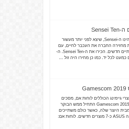
אחד העכברים המוכרים ביותר של חברת SteelSeries הינו ה-Sensei, שיצא לפני יותר מעשור
עת מחזירה החברה את העכבר לחיים, עם
עיצוב זהה לחלוטין לדגם המקורי אך עם מגוון שיפורים חומרתיים חדשים. הכירו את ה-Sensei Ten. ה-
ה במהלך כנס Gamescom 2019 שלל מוצרי גיימינג הכוללים לוחות אם, מסכים
וציוד היקפי המשתייכים לסדרת הגיימינג ASUS ROG. כנס Gamescom 2019 התחיל ממש הבוקר
שים מבית היוצר שלה, כאשר כולם משתייכים
למותג הגיימינג המוכר והאהוב ASUS ROG. בסך הכל הציגה ASUS כ-7 מוצרים חדשים. לוחות אם: