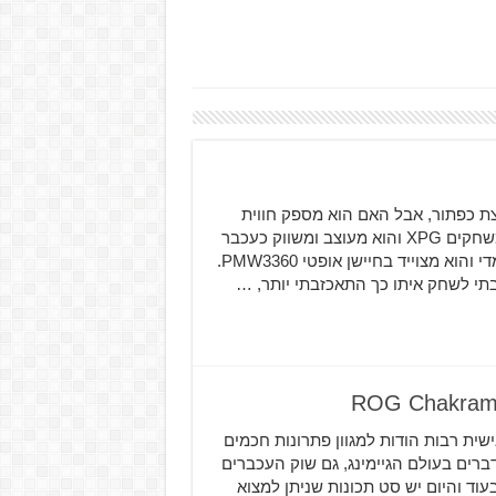
 בלחיצת כפתור, אבל האם הוא מספק חווית
משתמש בסיסית? XPG Primer הוא עכבר חוטי מחברת המשחקים XPG והוא מעוצב ומשווק כעכבר
לגיימרים, הוא מגיע במשקל של 100 גרם כך שהוא לא כבד מדי והוא מצוייד בחיישן אופטי PMW3360.
י לשחק איתו כך התאכזבתי יותר, …
אמה אישית רבות הודות למגוון פתרונות חכמים
ברים בעולם הגיימינג, גם שוק העכברים
וד והיום יש סט תכונות שניתן למצוא