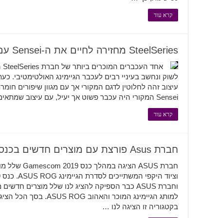
קרא עוד
SteelSeries מחזירה לחיים את ה-Sensei עם ה-Sensei Ten
לשוק ונחשב בעיניי רבים לעכבר הגיימינג האולטימטיבי. כ
Sensei המקורי היה עכבר פשוט אך יעיל, עם עיצוב שמתאים כמעט לכל יד. כמו כן מחירו היה זול …
קרא עוד
חברת Asus פורצת עם מוצרים חדשים בכנס Gamescom 2019
חברת ASUS הציג
וחברת ASUS כבר הספיקה להציג לנו שלל מוצרים חד
בקטגוריה זו הציגה לנו …