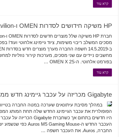
קרא עוד
HP משיקה חידושים לסדרות OMEN ו-HP Pavilion
מחשבים ניידים עם שני מסכים, מערכות קירור נוזליות למחשבי
בפורמט אלחוטי. ה-OMEN X 2S …
קרא עוד
Gigabyte מכריזה על עכבר גיימינג חדש ממותג Auros
היו חדשים בתחום אך כשחברת 
העכבר החדש ה-ing Mouse
החברה, Auros. את העכבר חשפה …