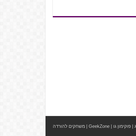
|
פוקימון גו
|
GeekZone
|
משחקים להורדה