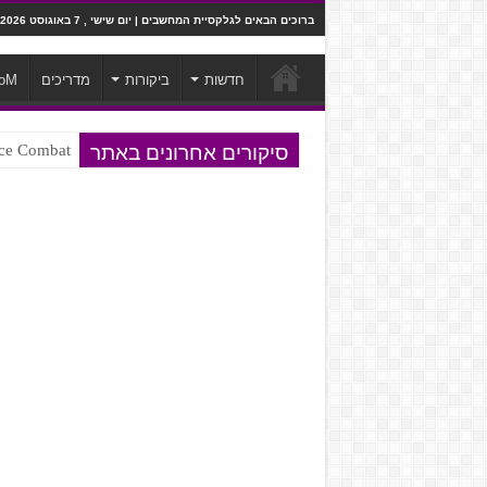
ברוכים הבאים לגלקסיית המחשבים | יום שישי , 7 באוגוסט 2026
חדשות
ביקורות
מדריכים
oM
סיקורים אחרונים באתר
Ace Combat בחלל? לא, יותר מזה. ביקורת המשח
Steven Universe והשירים שתורגמו ב