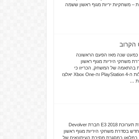
– משחקיות יריות מגוף ראשון ששמה
צו לחכות לשנת 2021 עברה כבר כמעט שנה מאז הפעם הראשונה
Serio, המשחק הבא בסדרת משחקי היריות מגוף ראשון
-Croteam, המפיצה והמפתחת בהתאמה של המשחק, הכריזו כי
המשחק יושק למחשב האישי באוגוסט הקרוב. שחקני קונסולות ה-PlayStation 4 וה-Xbox One יאלצו
Serious Sam 4: Planet Badass ייחשף במלואו במסגרת תערוכת E3 2018 חברת Devolver
ל Serious Sam 4: Planet Badass, משחק חדש בסדרת משחקי היריות מגוף ראשון
חק ייחשף במלואו במסגרת מסיבת העיתונאים של