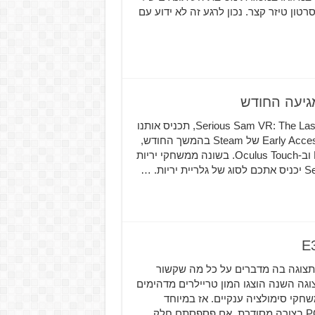
רה שחררה סרטון טיזר קצר. נכון לרגע זה לא ידוע עם
חווית המציאות המדומה החדשה של Croteam בשם Serious Sam VR: The Last Hope, תכניס אותנו
אל תוך משחק האקשן המטורף שכולנו אוהבים ומכירים ב-Early Access של Steam בהמשך החודש,
ב-17 באוקטובר, במחיר של 40 אירו עם תמיכה ב-HTC Vive וב-Oculus Touch. בשונה ממשחקי יריות
וב שני השנה, התצוגה בה מדברים על כל מה שקשור
הפעם היא מקבלת מקום מכובד באמצע E3. בתצוגה השנה הוצגו המון טריילרים מדהימים
נדי פשוטים ולמשחקי סימולציה ענקיים. אז במיוחד
עבורכם אספנו את כל מה שהוצג והוכרז ב-PC Gaming Show בצורה מסודרת, אם פספסתם חלק