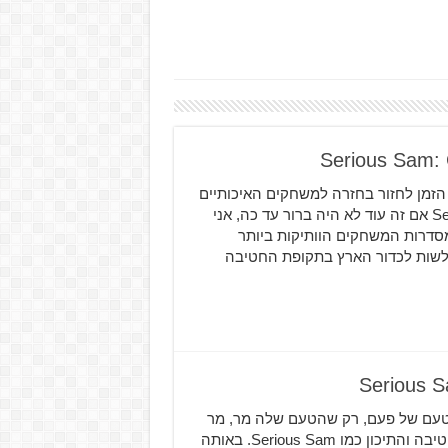
 פרץ נוסטלגיה מר עם Serious Sam 4, הגיע הזמן לחזור בחזרה למשחקים האיכותיים
של הסדרה באוסף המשחקים החדש Serious Sam Collection אם זה עוד לא היה ברור עד כה, אני
Serious Sam. מדובר באחד מסדרות המשחקים הוותיקות ביותר
ולשות לכדור הארץ בתקופת החטיבה
קיות בטעם של פעם, רק שהטעם שלה מר, מר
מאוד אני לא חושב שיש משחק שזכור לי לטובה בתקופת החטיבה והתיכון כמו Serious Sam. באותה