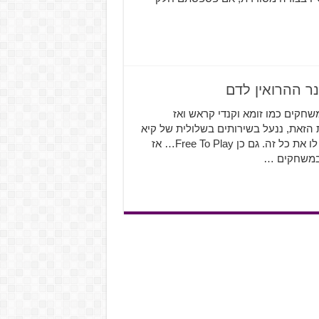
נר ההרואין לדם
שחקים כמו זומא וקנדי קראש ואז
זאת, ננעל בשירותים בשלולית של קיא
ושנאה עצמית ואז מבזבז 500 שקל על פסיכולוג כדי להסביר לו את כל זה. גם כן Free To Play… אז
 במשחקים …