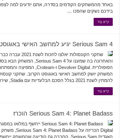
באחד מהמשחקים הקודמים בסדרה, אתם יודעים למה לצפות 
בידכם נשקים שהפכו …
קרא עוד
Serious Sam 4 יגיע למחשב האישי באוגוסט הקרוב
שחקני הקונסולות יאל
והאחרונה בה שמענו על us Sam 4
הפופולרית. Devolver Digital ו
להמתין לשנת 2021 בגלל הסכם הבלעדיות עם Stadia, שירות …
קרא עוד
Serious Sam 4: Planet Badass הוכרז
Digital הכריזה ע
האגדית Serious Sam. החברה גם הודיעה שהמש