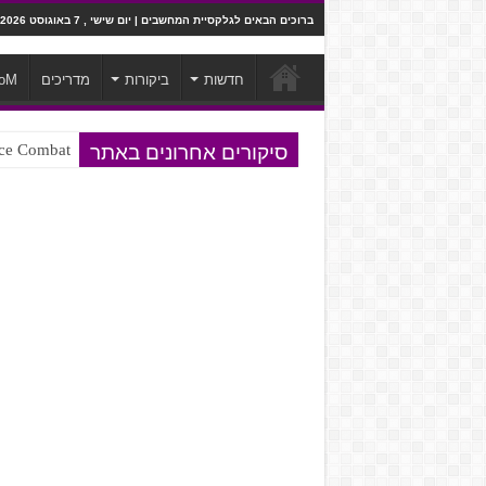
ברוכים הבאים לגלקסיית המחשבים | יום שישי , 7 באוגוסט 2026
חדשות
ביקורות
מדריכים
oM
סיקורים אחרונים באתר
Ace Combat בחלל? לא, יותר מזה. ביקורת המשח
Steven Universe והשירים שתורגמו ב