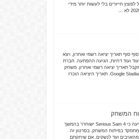
פוצץ חייזרים בלי לעשות יותר מידי
יות שוב ושוב, Serious Sam 4 מקבל סוף סוף תאריך יציאה רשמי ואחרון, ויצא
עוד ועוד דחיות, הגיעה ההפתעה. חברת
Crot חשפה כי המשחק הרביעי בסדרת Serious Sam מקבל תאריך יציאה רשמי ואחרון. משחק
האקשן-יריות יגיע ב-24 בספטמבר, ויגיע למחשב ולשירות ה-Google Stadia. תאריך היציאה הוכרז
הסרטון נוגע כמעט בכל היבט של המשחק לאחר שהודיעה כי Serious Sam 4 ישוחרר בהמשך
שחררה סרטון חדש שמתמקד בפיתוח המשחק. בסרטון זה
מהאויבים ועד לנשקים. אם שיחקתם