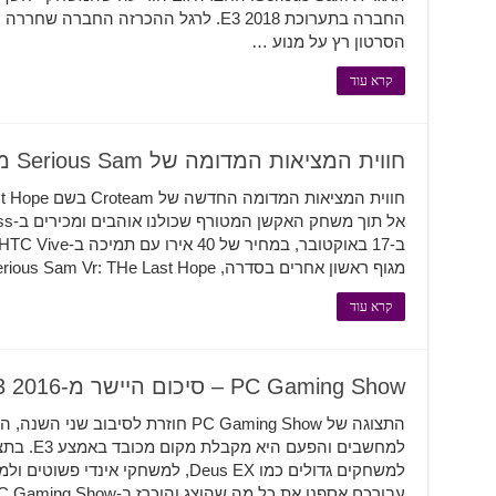
החברה בתערוכת E3 2018. לרגל ההכרזה החב
הסרטון רץ על מנוע …
קרא עוד
חווית המציאות המדומה של Serious Sam מגיעה החודש
מגוף ראשון אחרים בסדרה, Serious Sam Vr: THe Last Hope יכניס אתכם לסוג של גלריית יריות. …
קרא עוד
PC Gaming Show – סיכום היישר מ-E3 2016
התצוגה של PC Gaming Show חוזרת לסיב
למחשבים ו
למשחקים גדולים כמו Deus EX, למשחקי אי