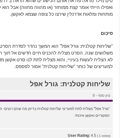
טים מילר מראה פה את אותם הכישורים שהוא הראה ב"דדפ
ואפילו הייתי אומר קצת ממוחזר (או מהווה מחווה) אבל הוא ע
מותחות ומלאות אדרנלין שירצו כל צופה שצמא לאקשן.
סיכום
"שליחות קטלנית: גורל אפל" הוא המשך נהדר לסדרת הסרטים
משלושים שנה. הסרט מצליח להכניס חיים חדשים אל תוך 
לא הצליח לעשות בעיניי, והוא מצליח לתת לנו סרט אקשן מדע
למעריצים של כותר "שליחות קטלנית" אסור לפספס.
שליחות קטלנית: גורל אפל
ציון סופי - 8
"גורל אפל" מצליח לתת למעריצי שליחות קטלנית בדיוק מה שהם רוצים- ה
המקוריים ואקשן איכותי.
User Rating:
4.5
(
1
votes)