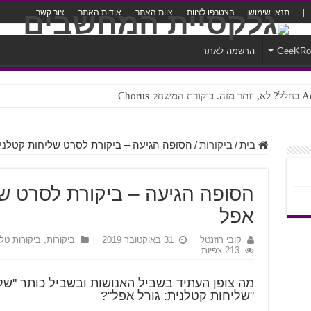
תנאי שימוש
הצטרפו לצוות
צוות האתר
אודות האתר
צור קשר
GeeKR
הרשמה לאתר
ק Chorus
צורה נוראית לעברית
בית
/
ביקורות
/
הסופה הגיעה – ביקורת לסרט שליחות קטלנית
הסופה הגיעה – ביקורת לסרט של
אפל
קובי רוזנטל
31 באוקטובר 2019
ביקורות
,
ביקורות טלוו
213 צפיות
מה צופן העתיד בשביל האנושות ובשביל כותר "ש
"שליחות קטלנית: גורל אפל"?