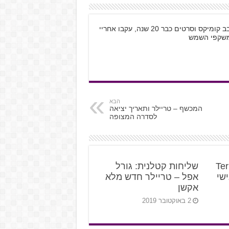
שמי קובי רוזנטל, בן 28 מתל אביב, גיימר חובב קומיקס וסרטים כבר 20 שנה, עקבו אחריי
הבא
המכשף – טריילר ותאריך יציאה
לסדרה המצופה
Ter
שליחות קטלנית: גורל
שי
אפל – טריילר חדש מלא
אקשן
2 באוקטובר 2019