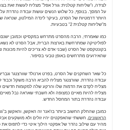
לצידה, ו"שליחות קטלנית: גורל אפל" מצליח לעשות זאת בצו
על המסך. בנוסף, כל שלוש הנשים עושות עבודה נהדרת על
היותר דרמטיות של הסרט, בעיקר לינדה המילטון, שנראה 
מ"שליחות קטלנית 2" בטבעיות.
כמו שאמרתי, הרבה מהסרט מתרחש במקסיקו וכמובן ישנם א
לפוליטיקה שמתרחשת בארצות הברית, אבל הסרט לא נשאר ע
בקונטקסט של הסרט (שבני אדם לא צריכים להיות מכונות וצרי
שהאירועים מתרחשים באופן טבעי בסיפור.
כל שאר השחקנים של הסרט, בפרט ארנולד שוורצנגר וגברי
מצליח לקדם את הדמות שלו והרקע שלה למקומות חדשים שלא
עבודה נהדרת בתור המחסל החדש.
כמובן שהחלק החשוב ביותר בז'אנר זה האקשן, והאקשן ב"גור
הראשונים
, חששתי שהאפקטים יהיו זולים ולא מושקעים אב
מהיר עם שילוב נהדר של אפקטי הילוך איטי כדי לתפוס א