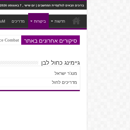
ברוכים הבאים לגלקסיית המחשבים | יום שישי , 7 באוגוסט 2026
חדשות
ביקורות
מדריכים
ooM
סיקורים אחרונים באתר
Ace Combat בחלל? לא, יותר מזה. ביקורת המשח
Steven Universe והשירים שתורגמו ב
גיימינג כחול לבן
מנג'ר ישראל
מדריכים לחול