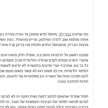
כפי שראינו
בטריילר
, מחסל חדש ומסוכן צד נערה צעירה בשם 
אותה מגלמת שוב לינדה המילטון, וגרייס מהעתיד. כעת השל
ארצות הברית, מהמחסל החדש ולגלות מה בדיוק קרה אחרי ששרה 
ממבט ראשון על הדמויות והסביבה, ואפילו חלק מהאירועי
שיוצרי הסרט מנסים לקדם אג'נדה הוליוודית סביב מקסיקו ו
כל כך טוב שהרבה יוצרי סרטים בתעשייה לא יודעים לעשות
לסיפור ולדמויות. אין לנו פשוט רגע לא קשור משום מקום שב
להם תמיכה אחת של השנייה והן מסתערות נגד ת'אנוס, הנשי
תודות לכתיבה טובה.
תמיד אמרתי שהאופן לכתוב דמות נשית חזקה זה לא לגרום ל
לגרום לאישה לפתור את הבעיות הטפשיות של הגבר, זה לתת
גיבורה בסרטים יכולה להיות חזקה בזכות עצמה, היא לא חי