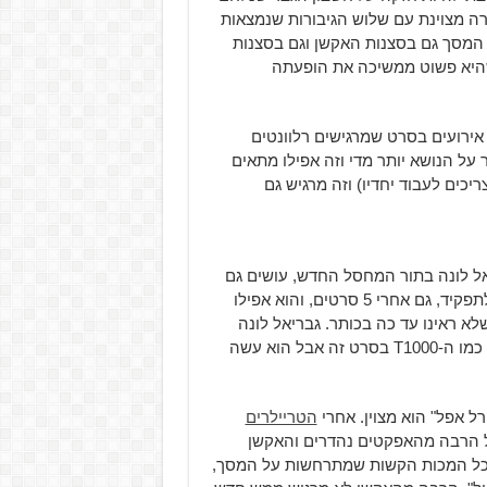
רה מצוינת עם שלוש הגיבורות שנמצאות
 המסך גם בסצנות האקשן וגם בסצנות
שהיא פשוט ממשיכה את הופעתה
ירועים בסרט שמרגישים רלוונטים
ל הנושא יותר מדי וזה אפילו מתאים
כים לעבוד יחדיו) וזה מרגיש גם
אל לונה בתור המחסל החדש, עושים גם
עבודה נהדרת. שוורצנגר מצליח להביא הרבה משקל וכבוד לתפקיד, גם אחרי 5 סרטים, והוא אפילו
 ראינו עד כה בכותר. גבריאל לונה
מצליח להיות מאיים כמצופה ולא חשבתי שאראה נבל מאיים כמו ה-T1000 בסרט זה אבל הוא עשה
ל אפל" הוא מצוין. אחרי
הטריילרים
ל הרבה מהאפקטים נהדרים והאקשן
ת כל המכות הקשות שמתרחשות על המסך,