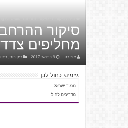
בית
/
ביקורות
/
סיקור ההרחבה The Crew : Calling All Units – מחליפים צדדים
מחליפים צדדי
אור כהן
9 בינואר 2017
ביקורות
,
ביקו
גיימינג כחול לבן
מנג'ר ישראל
מדריכים לחול