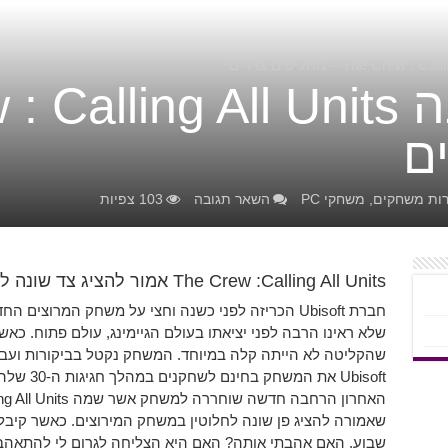
ם
רות משחקים
,
משחקי PC
השאר תגובה
103 צפיות
The Crew :Calling All Units אמור להציג צד שונה למשחק המירוצים, האם זה נכון?
שלא ראינו הרבה לפני יציאתו בעולם הגיימינג, עולם פתוח. כא
שהקליטה לא הייתה קלה במיוחד. המשחק נקטל בביקורות ועבר
Ubisoft את
שאמורה להציג פן שונה לחלוטין במשחק המירוצים. כאשר קיב
שבוע, האם אהבתי אותה? האם היא הצליחה לגרום לי להתאהב 