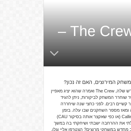
סיקור ההרחבה The Crew : Calling All Units –
חברת Ubisoft הכריזה לפני כשנה וחצי על משחק המרוצים החדש שלה, The Crew ואמרה שהוא יציג מאפיין
שר שוחרר המשחק לביקורות, ניתן להגיד
 קשיים רבים. לפני כחצי שנה שיחררה
 המשחק בחינם לשחקנים במהלך חגיגות ה-30 שלה ומאז מספר השחקנים שבו עלה. בזמן
האחרון הרחבה חדשה שוחררה למשחק אשר שמה Calling All Units (או כפי שאקצר אותה בסיקור CAU)
לתי את ההרחבה ישבתי ושיחקתי בה במשך
מחדש במשחקי מרוצים? הצטרפו אליי וגלו.