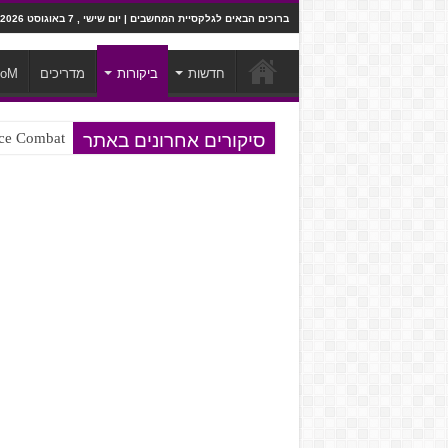
ברוכים הבאים לגלקסיית המחשבים | יום שישי , 7 באוגוסט 2026
חדשות
ביקורות
מדריכים
ooM
סיקורים אחרונים באתר
Ace Combat בחלל? לא, יותר מזה. ביקורת המשח
Steven Universe והשירים שתורגמו ב