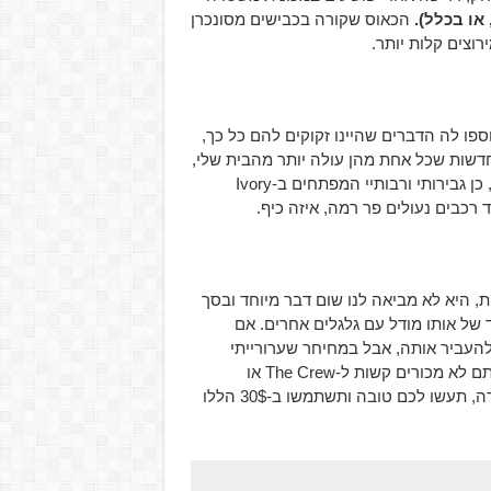
או בכלל).
הכאוס שקורה בכבישים מסונכרן
וצים קלות יותר.
 אבל נוספו לה הדברים שהיינו זקוקים להם כל כך,
בה החדשה תוכלו למצוא עוד כ-12 מכוניות חדשות שכל אחת מהן עולה יותר מהבית שלי,
עוד כ-6 מסלולי מרוצים שונים והדבר הטוב ביותר! עוד רמות. כן, כן גבירותי ורבותיי המפתחים ב-Ivory
Calling A הינה הרחבה נוראית, היא לא מביאה לנו שום דבר מיוחד ובסך
 של אותו מודל עם גלגלים אחרים. אם
נם או עולה פחות מ-10$, הייתי יכול להעביר אותה, אבל במחיחר שערורייתי
סטנדרטי של Ubisoft שעומד על כ-30$ אין מצב שבעולם. אם אתם לא מכורים קשות ל-The Crew או
מעריצים שרופים של Ubisoft שחייבים כל דבר אפשרי של החברה, תעשו לכם טובה ותשתמשו ב-30$ הללו