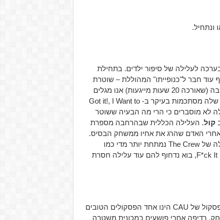
 ונתחיל.
ית שמשתווה בערכה לעלילה של סיפור ילדים. בתחילת
 כדמות הראשית Alex Taylor אשר מצרף עוד חבר ל"כנופייתו" המהוללת – שוטרת
זוטרה שרק עכשיו הצטרפה לכח, Zoei Winberg. במהלך ההרחבה (שאורכה 20 שעות מייגעות) אנו מגלים
כמה הדמות של Zoei רדודה וחסרת אופי ועומק, שורות הטקסט שלה מסתכמות בעיקר ב- Got it!, I Want to
יעים שלה לא מוסברים כי הרי מה הבעיה ששוטר
ב
קול
. העלילה הכללית שבהרחבה מספרת
 של הפרוטגניסט שלנו במשחק Alex במסעו אחרי האדם שהרג את אחיו ממשחק הבסיס.
. זה נראה שהעלילה של The Crew נמתחת יותר מדי כמו
מסטיק וזה פשוט נראה ש-Ivory Tower נטשו את העלילה ואמרו F*ck It, בוא נדחוף להם עוד עלילה חסרת
אני חושב שזו אחת מנקודות האור היחידות של ההרחבה הזו, הפסקול של CAU הינו אחד הפסקולים הטובים
ק, רדיפה אחרי פושעים במכונית משטרה