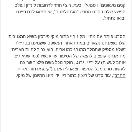
קנים מעשנים" ו"סנאץ'". כעת, ריצ'י חוזר לרחובות לונדון ועולם
הפשע שלה בסרט החדש "הג'נטלמנים", אז תמזגו לכם פיינט
ובואו נתחיל.
הסרט פותח עם מת'יו מקונוהיי בתור מיקי פירסון בשיא המגניבות
שלו כשאנחנו נשארים במתח אחרי המשפט ששמענו
בטריילר
"שלא מספיק שהמלך מתנהג כמו אריה, הוא צריך להיות האריה".
מיד אנחנו קופצים להצגה של הסיפור עד עכשיו (כמו שגיא ריצ'י
אוהב לעשות) על ידי יו גרנט, חוקר נוכל בשם פלצ'ר שרוצה
לעשות סרט מכל הסיפור, וצ'ארלי האנם ("
קינג ארתור: אגדת
החרב
", עוד סרט של ריצ'י) בתור ריי, יד ימינו המיומן של מיקי.