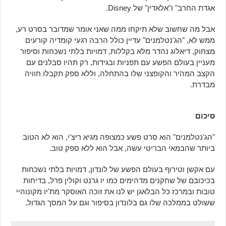
אגדת החרב" ו"אלאדין" של Disney.
אבל מה שחשוב שלא תיקחו ממה שאני אומר שמדובר בסרט רע,
ממש לא, "הג'נטלמנים" עדיין כולל הרבה רגעי קומדיה קורעים
מצחוק, דיאלוג נהדר מלא בקללות, דמויות בלתי נשכחות וסיפור
מעניין בעולם הפשע עם תפניות ובגידות, רק תהיו סבלנים עם
הקצב המהיר והקופצני שלו בהתחלה, וללא ספק תקבלו חוויה
מבדרת.
סיכום
"הג'נטלמנים" הוא סרט פשע כמצופה מגיא ריצ'י, הוא לא הטוב
ביותר שהבמאי הבריטי עשה, אבל הוא ללא ספק טוב.
עם אקשן וטירוף בעולם הפשע של לונדון, דמויות בלתי נשכחות
בכיכובם של שחקנים מדהימים כמו יו גרנט וקולין פרל, בדיחות
טובות ובמרכז כל הבלאגן יש לנו את זוכה האוסקר מת'יו מקונוהיי
ששולט בממלכה שלו גם בלונדון בסיפור וגם על המסך הגדול.