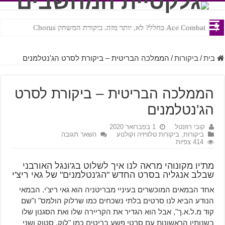
Ace Combat בחלל? לא, יותר מזה. ביקורת המשחק Chorus
Steven Universe והשירים שתורגמו בצורה נוראית לעברית
בית
/
ביקורות
/
הממלכה הבריטית – ביקורת לסרט הג'נטלמנים
הממלכה הבריטית – ביקורת לסרט
הג'נטלמנים
קובי רוזנטל
1 בפברואר 2020
ביקורות
,
ביקורות טלוויזיה וקולנוע
השאר תגובה
414 צפיות
מת'יו מקונוהי מראה לנו איך לשלוט בג'ונגל האורבני
שבלב אנגליה בסרט החדש "הג'נטלמנים" של גאי ריצ'י
אחד הבמאים המוכשרים בעיניי מבריטניה הוא גאי ריצ'י. הבמאי
הנודע הביא לנו סרטים בלתי נשכחים כמו שרלוק הולמס" ו"שם
קוד מ.ל.א.ך", אבל הוא הגדיר את הקריירה שלו ואת הסגנון שלו
בשנותיו הראשונות עם סרטי פשע בריטים כמו "לוק, סטוק ושני