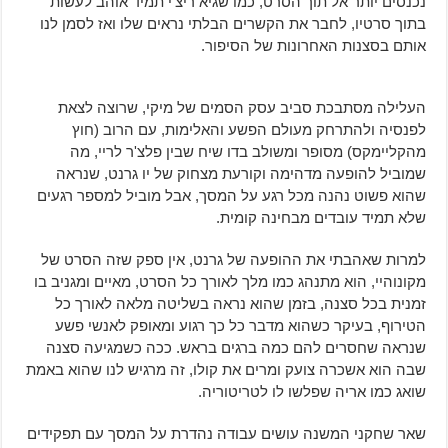
נכנסים יותר אל תוך הסרט, כמו שגיא ריצ'י תמיד אוהב לעשות
בתוך סרטיו, לחבר את הקשרים הבלתי נראים שלו ואז לסמן לנו
אותם בסצנות האחרונות של הסיפור.
העלילה מסתבכת סביב עסק הסמים של מיקי, שרוצה לצאת
לפנסיה ולהתרחק מעולם הפשע והאלימות, עם הרוב (חוץ
מהקליימקס) מסופר ומשולב בדו שיח שבין פלצ'ר לריי, מה
שמוביל להופעה מדהימה וקורעת מצחוק של יו גרנט, שנראה
שהוא פשוט נהנה מכל רגע על המסך, אבל מוביל למספר רגעים
שלא תמיד עובדים מבחינה קומית.
למרות שאהבתי את ההופעה של גרנט, אין ספק שזה הסרט של
מקונוהיי, הוא מתנהג כמו מלך לאורך כל הסרט, מאיים ומגניב בו
זמנית בכל סצנה, בזמן שהוא נראה בשליטה מלאה לאורך כל
הטירוף, בעיקר כשהוא מדבר כל כך רגוע ומאופק לאנשי פשע
שנראה שחסרים להם כמה ברגים בראש. ככה כשמגיעה סצנה
שבה הוא אשכרה צועק ומרים את קולו, זה מרגיש לנו שהוא באמת
שואג כמו אריה שפלשו לו לטריטוריה.
שאר שחקני המשנה עושים עבודה נהדרת על המסך עם תפקידים