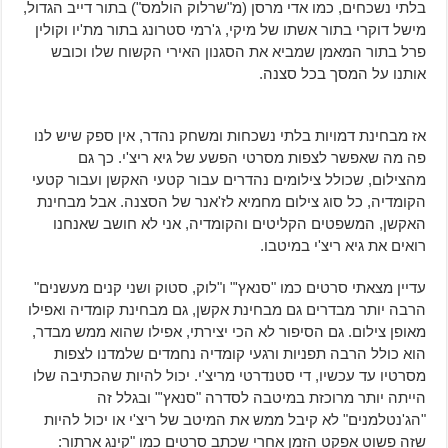
בלתי נשכחים, כמו אדי מרסן (מ"שרלוק הולמס") בתור דייב הגדול,
מישל דוקרי בתור אשתו של מיקי, ג'רמי סטרונג בתור מת'יו וקולין
פרל בתור המאמן שמביא את הסגנון האירי הקשוח שלו וכובש
אותנו על המסך בכל סצנה.
אז מבחינת דמויות בלתי נשכחות ומשחק נהדר, אין ספק שיש לנו
פה מה שאפשר לצפות מסרטי הפשע של גיא ריצ'י. כך גם
מהצילום, שכולל צילומים נהדרים עבור קטעי האקשן ועבור קטעי
הקומדיה, כל סוג צילום מחמיא לז'אנר של הסצנה. אבל מבחינת
האקשן, המשפטים הקליטים והקומדיה, אני לא חושב שאנחנו
רואים את גיא ריצ'י במיטבו.
עדיין מצאתי סרטים כמו "סנאץ'" ו"לוק, סטוק ושני קנים מעשנים"
הרבה יותר מבדרים גם מבחינת אקשן, גם מבחינת קומדיה ואפילו
מאופן צילום. גם הסיפור לא הכי יצירתי, אפילו שהוא ממש מבדר,
הוא כולל הרבה תפניות ורגעי קומדיה נחמדים שלמדנו לצפות
מסרטיו עד עכשיו, די סטנדרטי מריצ'י. יכול להיות שהכתיבה שלו
הייתה יותר מרוכזת במיטבה לסדרה "סנאץ'" ובגלל זה
"הג'נטלמנים" לא קיבל ממש את המיטב של ריצ'י או יכול להיות
שזה פשוט אפקט הזמן אחרי שכתב סרטים כמו "קינג ארתור: