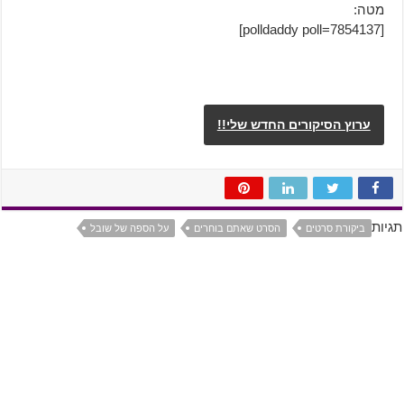
מטה:
[polldaddy poll=7854137]
ערוץ הסיקורים החדש שלי!!
תגיות
ביקורת סרטים
הסרט שאתם בוחרים
על הספה של שובל