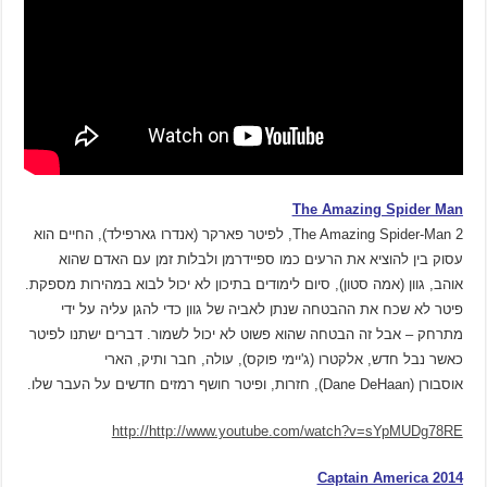
The Amazing Spider Man
The Amazing Spider-Man 2, לפיטר פארקר (אנדרו גארפילד), החיים הוא
עסוק בין להוציא את הרעים כמו ספיידרמן ולבלות זמן עם האדם שהוא
אוהב, גוון (אמה סטון), סיום לימודים בתיכון לא יכול לבוא במהירות מספקת.
פיטר לא שכח את ההבטחה שנתן לאביה של גוון כדי להגן עליה על ידי
מתרחק – אבל זה הבטחה שהוא פשוט לא יכול לשמור. דברים ישתנו לפיטר
כאשר נבל חדש, אלקטרו (ג'יימי פוקס), עולה, חבר ותיק, הארי
אוסבורן (Dane DeHaan), חזרות, ופיטר חושף רמזים חדשים על העבר שלו.
http://http://www.youtube.com/watch?v=sYpMUDg78RE
Captain America 2014