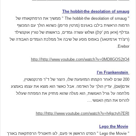
The hobbit-the desolation of smaug
" The hobbit-the desolation of smaug " ממשיך את הרפתקאותיו של
הדמות הראשית בילבו באגינס (מרטין פרימן) כשהוא הולך עם המכשף
גנדלף (איאן מק 'קלן) ושלוש עשרה גמדים, בראשותו של טורין אוקנשילד
(ריצ'רד ארמיטאג') באפוס מסע של שיבה אל ממלכת הגמדים האבודה של
Erebor.
http://http://www.youtube.com/watch?v=0MD8GOS2tQ4
I'm Frankenstein
200 שנים לאחר הקמתו המזעזעת שלו, היצור של ד"ר פרנקנשטיין,
אדם(שם), עדיין הולך על האדמה. אבל כאשר הוא מוצא את עצמו באמצע
מלחמה על גורל האנושות, הוא מגלה שהוא מחזיק את המפתח שעלול
להרוס את המין האנושי….
http://http://www.youtube.com/watch?v=h4gctyh7ERI
Lego the Movie
" Lego the Movie " הסרט הראשון אי פעם, לגו תיאטרלי הרפתקאות באורך