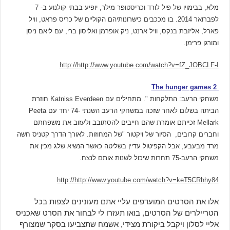
מלא, בבימויו של פיל לורד וכריסטופר מילר, יופיע בבתי קולנוע ב- 7
לפברואר 2014. בו מככבים כישרונותיהם הקוליים של כריס פראט, וויל
פארל, אליזבת בנקס, וויל ארנט, ניק אופרמן ואליסון ברי, עם ליאם ניסן
ומורגן פרימן.
http://http://www.youtube.com/watch?v=fZ_JOBCLF-I
The hunger games 2
משחקי הרעב: התלקחות ". מתחילים עם Katniss Everdeen חוזרת
הביתה בשלום לאחר שזכה במשחקי הרעב השנתי -74 יחד עם Peeta
Mellark זכייתם אומרת שהם חייבים להסתובב ולעזוב את משפחתם
וחברים קרובים, הסיור של ויקטור "של המחוזות. לאורך הדרך קטניס חשה
מרד מבעבע, אבל הקפיטול עדיין בשליטה כאשר הנשיא שלג מכין את
משחקי הרעב-75 תחרות שיכול לשנות אותם לנצח.
http://http://www.youtube.com/watch?v=keT5CRhhy84
אלו את הסרטים המועדפים עליי אתם מעונינים לצפות בכל
הטריילרים של הסרטים, בואו תעזרו לי לבחור את הסרט שאכניס
אליי לסלון ויקבל ביקורת מצידי, אשמח שתצביעו בסקר שמצורף