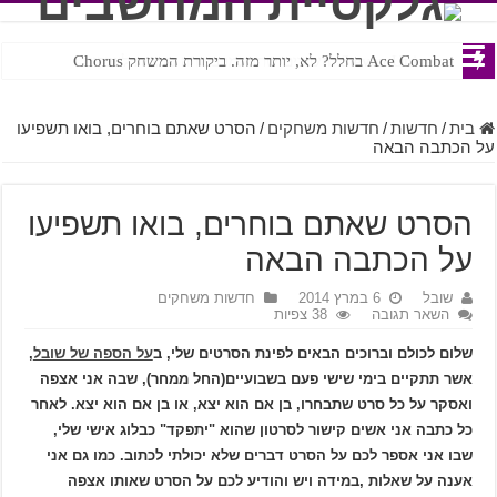
Ace Combat בחלל? לא, יותר מזה. ביקורת המשחק Chorus
Steven Universe והשירים שתורגמו בצורה נוראית לעברית
בית
/
חדשות
/
חדשות משחקים
/
הסרט שאתם בוחרים, בואו תשפיעו
על הכתבה הבאה
הסרט שאתם בוחרים, בואו תשפיעו
על הכתבה הבאה
שובל
6 במרץ 2014
חדשות משחקים
השאר תגובה
38 צפיות
שלום לכולם וברוכים הבאים לפינת הסרטים שלי, ב
על הספה של שובל
,
אשר תתקיים בימי שישי פעם בשבועיים(החל ממחר), שבה אני אצפה
ואסקר על כל סרט שתבחרו, בן אם הוא יצא, או בן אם הוא יצא. לאחר
כל כתבה אני אשים קישור לסרטון שהוא "יתפקד" כבלוג אישי שלי,
שבו אני אספר לכם על הסרט דברים שלא יכולתי לכתוב. כמו גם אני
אענה על שאלות ,במידה ויש והודיע לכם על הסרט שאותו אצפה