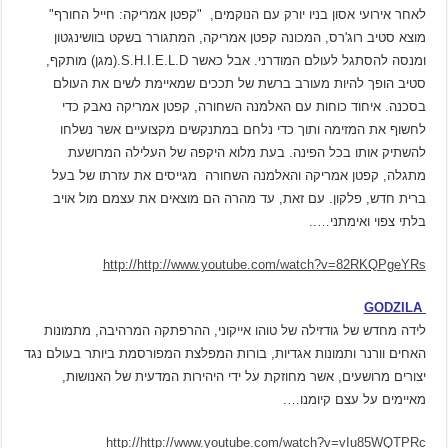
לאחר אירועי אסון בניו יורק עם הנוקמים, "קפטן אמריקה: חייל החורף"
מוצא סטיב רוג'רס, המכונה קפטן אמריקה, המתגורר בשקט בוושינגטון
ומנסה להסתגל לעולם המודרני. אבל כאשר S.H.I.E.L.D.(מגן) מותקף,
סטיב הופך להיות מעורב ברשת של תככים שמאיימת לשים את העולם
בסכנה. איחוד כוחות עם האלמנה השחורה, קפטן אמריקה נאבק כדי
לחשוף את המזימה ותוך כדי נלחם במתנקשים מקצועיים אשר נשלחו
להשתיק אותו בכל הפינה. בעת מלוא היקפה של העלילה המרושעת
מתגלה, קפטן אמריקה והאלמנה השחורה מגייסים את עזרתו של בעל
ברית חדש, פלקון. עם זאת, עד מהרה הם מוצאים את עצמם מול אויב
בלתי צפוי ואימתני…..
http://http://www.youtube.com/watch?v=82RKQPgeYRs
GODZILA
לידה מחדש של גודזילה של טוהו אייקוני, ההרפתקה המרהיבה, מתמונות
האחים וורנר ותמונות אגדיות, בורות המפלצת המפורסמת ביותר בעולם נגד
יצורים מרושעים, אשר מחוזקת על ידי היהירות המדעית של האנושות,
מאיימים על עצם קיומנו….
http://http://www.youtube.com/watch?v=vIu85WQTPRc