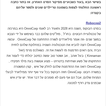
בשישי הבא ,בעוד כשבועיים מסיקור הסרט האחרון. אז בתור כתבה
ראשונה החלטתי לצפות בשמונה טריילרים שונים ולספר עליהם
בקצרה:
Robocop2
בסרט רובוקופ ,השנה היא 2028 ותאגיד רב לאומי OmniCorp היא במרכזה
של טכנולוגיית רובוטים. בחו"ל , מזל"טים שלהם כבר בשימוש על ידי הצבא
במשך שנים -וזה אומר מיליארדים לשורה התחתונה של OmniCorp . עכשיו
OmniCorp רוצה להביא את הטכנולוגיה השנויה במחלוקת שלהם לחזית
הבית ,והם רואים הזדמנות פז לעשות את זה. כשאלכס מרפי (יואל
Kinnaman ) -בעל אוהב , אב ושוטר טוב עושה כמיטב יכולתו כדי לעצור את
התחזקותו של פשע ושחיתות בדטרויט – פצוע אנושות בעת מילוי תפקידו ,
OmniCorp רואה את ההזדמנות שלהם לחלק של איש , קצין המשטרה
במשרה רובוט. OmniCorp חוזה רובוקופ בכל עיר ואף יותר ממיליארד לבעלי
המניות שלהם, אבל הם אף פעם לא סומכים על דבר אחד: יש עדיין איש
שבפנים צדק רודף למכונה.