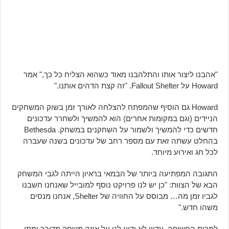
"אהבנו ליצור אותו והתלהבנו מאוד כשהוא הצליח כל כך," אמר
Howard על Fallout Shelter. "זה קצת הדהים אותנו."
Howard גם הוסיף שהמפתח להצלחה לאורך זמן בשוק המשחקים
הניידים (וגם במקומות אחרים) הוא להמשיך ולשחרר עדכונים
חדשים כדי להמשיך ולשמור על השחקנים במשחק. Bethesda
בהחלט עשתה זאת עם מספר רחב של עדכונים בשנה שעברה
לכל חג ואירוע מיוחד.
התגובה המפתיעה ביותר של הבמאי בראיון הייתה לגבי המשחק
הבא של הצוות: "כן יש לנו פרויקט נוסף למובייל שאנחנו חשבנו
לגביו זמן מה… מבוסס על החוויה של Shelter, אנחנו מנסים
משהו חדש."
למרות החשיפה, עדיין לא ידוע לנו על איזה משחק מדובר ומתי