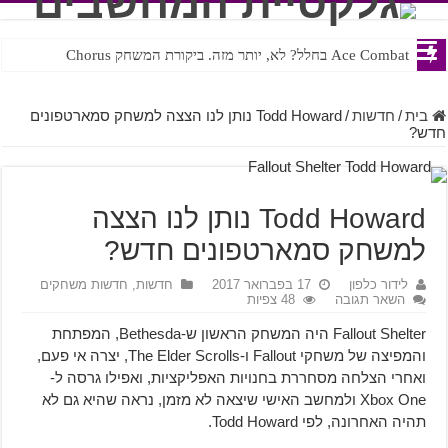
Ace Combat בחלל? לא, יותר מזה. ביקורת המשחק Chorus
Steven Universe והשירים שתורגמו בצורה נוראית לעברית
בית
/
חדשות
/
Todd Howard נותן לנו הצצה למשחק סמארטפונים
חדש?
Todd Howard נותן לנו הצצה
למשחק סמארטפונים חדש?
לידור כלפון
17 בפברואר 2017
חדשות
,
חדשות משחקים
השאר תגובה
48 צפיות
Fallout Shelter היה המשחק הראשון ש-Bethesda, המפתחת
והמפיצה של משחקי Fallout ו-The Elder Scrolls, יצרה אי פעם,
ואחרי הצלחה מסחררת בחנויות האפליקציות, ואפילו גרסה ל-
Xbox One ולמחשב האישי שיצאה לא מזמן, נראה שהיא גם לא
תהיה האחרונה, לפי Todd Howard.