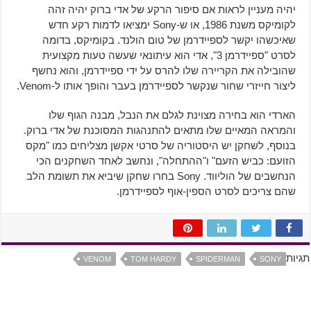
יהיה מעניין לראות אם סיפור הרקע של אדי ברוק יהיה זהה
לקומיקס משנת 1986, או ש-Sony ימציאו לדמות רקע חדש
שאיכשהו יקשר לספיידרמן של טום הולנד. בקומיקס, בדומה
לסרט "ספיידרמן 3", אדי הוא עיתונאי שעשה טעות מקצועית
שהובילה את הקריירה שלו להרס על ידי ספיידרמן, והוא נחשף
ליצור חייזרי שחור שנקשר לספיידרמן בעבר והופך אותו ל-Venom.
הארדי הוא בחירה מצוינת לגלם את הנבל, מבנה הגוף שלו
והמראה המאיים שלו מתאים להתנהגות המסוכנת של אדי ברוק.
בנוסף, לשחקן יש היסטוריה של סרטי אקשן מצליחים כמו "מקס
הזועם: כביש הזעם" ו"ההתחלה", ונחשב לאחד השחקנים הכי
הנחשבים של הוליווד. Sony בחרו שחקן שיביא את תשומת הלב
שהם צריכים לסרט הספין-אוף לספיידרמן.
תגיות
VENOM
TOM HARDY
SPIDERMAN
SONY