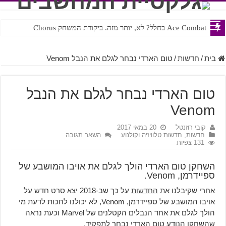
Ace Combat בחלל? לא, יותר מזה. ביקורת המשחק Chorus
Steven Universe והשירים שתורגמו בצורה נוראית לעברית
בית
/
חדשות
/
טום הארדי נבחר לגלם את הנבל Venom
טום הארדי נבחר לגלם את הנבל
Venom
קובי רוזנטל
20 במאי 2017
חדשות
,
חדשות טלוויזיה וקולנוע
השאר תגובה
131 צפיות
השחקן טום הארדי הולך לגלם את אויבו המושבע של
ספיידרמן, Venom.
אחרי שקיבלנו את
החדשות
על כך שב-2018 יצא סרט חדש על
אויבו המושבע של ספיידרמן, Venom, לא יכולנו לחכות לדעת מי
הולך לגלם את אחד הנבלים הקטלנים של Marvel וכעת נראה
שהשחקן הנודע טום הארדי נבחר לתפקיד.