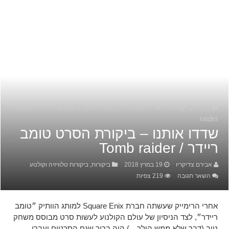
בית
/
ביקורות
/
שדדו אותנו – ביקורת הסרט טומב ריידר / Tomb
raide
דדו אותנו – ביקורת הסרט טומב
יידר / Tomb raider
אבירם צדיקריו
19 במרץ 2018
ביקורות
,
ביקורות טלוויזיה וקולנוע
השאר תגובה
219 צפיות
אחרי הרימייק שעשתה חברת Square Enix למותג הוותיק ״טומב
ריידר״, לצד הניסיון של עולם הקולנוע לעשות סרט מבוסס משחק
טוב (דבר שלא ממש הולך…) היה ברור שגם הסרטים יעברו