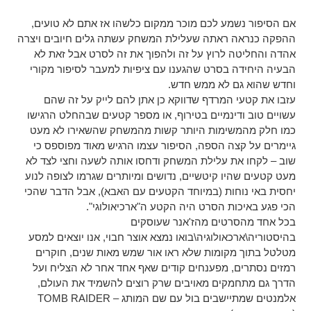
אם הסיפור נשמע לכם מוכר ממקום כלשהו אז אתם לא טועים,
ההפקה כנראה ראתה שעלילת המשחק עשתה גלים חיובים ויצרה
אהדה והחליטה לרוץ על זה ולהפוך את זה לסרט אבל זאת לא
הבעיה היחידה בסרט שהגענו עם ציפיות למעבר לסיפור מקורי
וחדש שהוא גם לא ממש חדש.
עזבו את קטעי המרדף שדווקא כן אתן להם לייק על זה שהם
עשויים טוב ודינמיים בטירוף, או מספר קטעים שבהחלט הרגישו
כמו חלק מהמשימות היותר קשות מהמשחק שהשאירו לא מעט
גיימרים על קצה הספה, הסיפור עצמו הרגיש מאוד מפוספס כי
שוב – לקחו את עלילת המשחק ודחסו אותה לשעה וחצי לצד לא
מעט קטעים שהיו קיטשיים, נדושים ומיותרים שגרמו לצופה לנוע
יחסית באי נוחות (במיוחד הקטעים עם האבא), אבל הדבר שהכי
הכי פגע באיכות הסרט היה הקטע ה"ארכיאולוגי".
בכל אחד מהסרטים מהז'אנר שעוסקים
בהיסטוריה\ארכאולוגיה\בואו נמצא אוצר חבוי, אנו יוצאים למסע
מטלטל בתוך מקומות שלא ראו אור שמש מאות שנים, חוקרים
רמזים נסתרים, מפענחים קודים שאף אחד אחר לא הצליח ועל
הדרך גם מתחמקים מאויבים שרק רוצים להשמיד את העולם,
אלמנטים שמתיישבים בול עם שם המותג – TOMB RAIDER