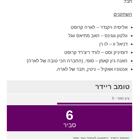
חבל
השחקנים
אליסיה ויקנדר – לארה קרופט
וולטון גוגינס – האב מתיאס ווגל
דניאל וו – לו רן
דומיניק וסט – לורד ריצ'רד קרופט
האנה ג'ון קאמן – סופי, (החברה הכי טובה של לארה)
אנטוניו אאקיל – ניטין, חבר של לארה.
טומב ריידר
ציון סופי - 6
6
סביר
יחסית בסדר, בתקווה לעתיד טוב יותר