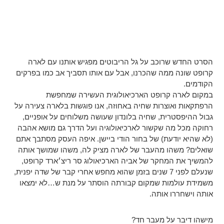
הסרט החדש שרוכב על גל הריבוטים מפגיש אותנו עם לארה
קרופט שונה ממה שהכרנו, אבל עם אותו תסביך אב כמו בפרקים
הקודמים.
במקום לארה קרופט הארכיאולוגית העשירה שמחפשת
הרפתקאות ואוצרות שחיה באחוזה, אנו פוגשות בלארה צעירה על
גבול ההיפסטרית, שחיה בלונדון שעושה משלוחים על אופניים,
רחוקה מכל מה שקשור לארכיאולוגיה ועל הדרך גם מושא אהבה
(לא שהיא יודעת) של בחור הודי ביישן. איפה העסק מסתבך אתם
שואלים? משהו מהעבר של לארה מציק לה, משהו שמושך אותה
להמשיך את המחקר של אביה הארכיאולוג סר ריצ׳ארד קרופט,
שנעלם לפני 7 שנים בזמן שהוא מחפש אחרי קבר של שדה יפנית,
משמידת עולמות שמקום קבורתה הוסתר על מנת ש…לא ימצאו
אותה וישחררו אותה.
מישהו דיבר על מעבר חד?