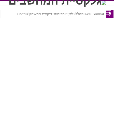
Ace Combat בחלל? לא, יותר מזה. ביקורת המשחק Chorus
Steven Universe והשירים שתורגמו בצורה נוראית לעברית