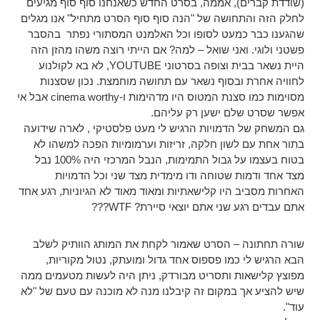
(שודדת קברים), אממה, בסרט החדש כשאנחנו סוף סוף מגיעים
לחלק הזה והתחושה של "הנה סוף סוף הסרט מתחיל" אנו מגלים
שהגענו כבר כמעט לסופו וכל האלמנט המסתורי נפתר בהסבר
פשטני ולוגי. ואני שואל – למה? אם הייתי רוצה משהו מהזן הזה
היית נשאר בבית וצופה בסרטוני YOUTUBE, לא בא לקולנוע
לחוויה אחרת ובסוף נשאר עם תחושה מוחמצת. נכון שסצנות
מסוימות כמו סצנת המטוס היו מדהימות ו-cinema worthy אבל אי
אפשר שסרט שלם ישען רק עליהם.
גם המשחק של הדמויות הרגיש לי מעט פלסטיקי , לארה שידועה
בתור אחת עם לשון חלקה, זריזות וערמומיות הפכה למשהו לא
בטוח בעצמו על גבול התמימות, הנבל המרכזי היה 100% נבל
מצד אחד ודמות שטוחה ודו מימדית מצד שני וכל הדמויות
האחרות מסביב היו קלישאתיות ומאוד מאוד לא הגיוניות, רגע אחד
אתם עבדים רגע שני אתם יוצאי סיירת? WTF???
שורה תחתונה – הסרט שאמור לקחת את המותג הוותיק לשלב
הבא הרגיש לי כמו פספוס אחד גדול ומועתק, נטול מקוריות,
מפוצץ קלישאות ותסריט מבורדק, ניתן היה לעשות מטעמים ממה
שיש להציע אך במקום זה קיבלנו מנה לא מוכנה עם טעם של "לא
עוד".