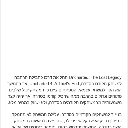
Uncharted: The Lost Legacy החל את דרכו כחבילת הרחבה
למשחק הקודם בסדרה, Uncharted 4: A Thief's End, אך בהמשך
הוא הפך למשחק עצמאי. המפתחים ציינו כי המשחק יכיל שלבים
פתוחים וגדולים בהרבה ממה שהכיל קודמו בסדרה, אך יהיה קצר
משמעותית מהמשחקים הקודמים בסדרה, ולא ישווק במחיר מלא.
בניגוד למשחקים הקודמים בסדרה, עלילת המשחק לא תתמקד
בניית'ן דרייק אלא בקלואי פרייז'ר, שהופיעה לראשונה במשחק
השני בסדרה. המשחק יתרחש בהודו ויתמקד ביחסים של קלואי