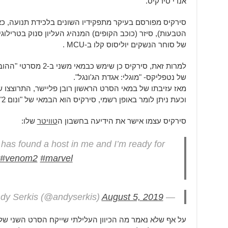
אנדי סירקיס.
סירקיס מפורסם בעיקר מתפקידיו השונים בלכידת תנועה, כא
הטבעות), סיזר (כוכב הקופים) המנהיג העליון סנוק בטרילו
של סוחר הנשקים יוליסוס קלו ב-MCU .
למרות זאת, סירקיס כן ש
של נטפליקס- "מוגלי: אגדת הג'ונגל".
מאז עזיבתו של במאי הסרט הראשון רובן פליישר, התרוצצו 
וכעת ניתן לומר באופן רשמי, סירקיס הוא הבמאי של "ונום 2".
סירקיס עצמו אישר את הידיעה בחשבון ה
טוויטר
שלו:
has found a host in me and I’m ready for
#venom2
#marvel
August 5, 2019
— Andy Serkis (@andyserkis)
על אף שלא נאמר מה הכיוון העלילתי שייקח הסרט השני של ו