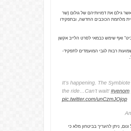
שר גילם את דמויותיהם של גולום (שר
גיית מלחמת הכוכבים החדשה, ובתפקידו
ימש כבמאי משני ב-2 מסרטי "ההוביט" ואף שימש כבמאי לסרט הלייב אקשן
שמועות רבות לגבי המועמדים לתפקיד-
It’s happening. The Symbiote 
the ride…Can’t wait!
#venom
pic.twitter.com/unCzmJOjop
נום, ניתן להעריך בביטחון מלא כי