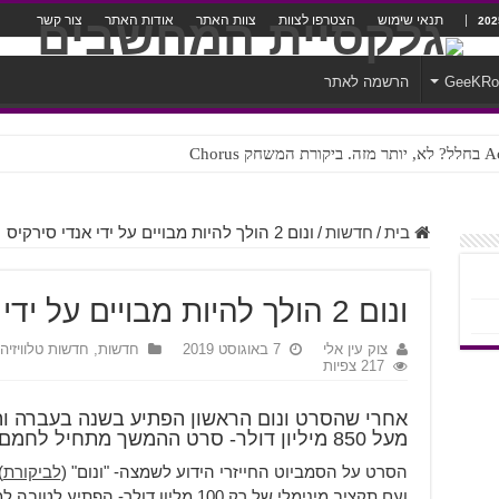
תנאי שימוש
הצטרפו לצוות
צוות האתר
אודות האתר
צור קשר
GeeKR
הרשמה לאתר
ק Chorus
צורה נוראית לעברית
בית
/
חדשות
/
ונום 2 הולך להיות מבויים על ידי אנדי סירקיס
ונום 2 הולך להיות מבויים על ידי אנדי סירקיס
צוק עין אלי
7 באוגוסט 2019
חדשות
,
חדשות טלוויזיה 
217 צפיות
אחרי שהסרט ונום הראשון הפתיע בשנה בעברה וה
מעל 850 מיליון דולר- סרט ההמשך מתחיל לחמם מנועים.
הסרט על הסמביוט החייזרי הידוע לשמצה- "ונום" (
לביקורת
)
ועם תקציב מינימלי של רק 100 מליון דולר