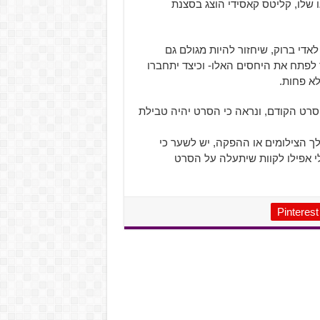
קארנג' (Carnage), שהאלטר אגו שלו, קליטס קאסידי הוצג בסצנת
די ברוק, שיחזור להיות מגולם גם
לפתח את היחסים האלו- וכיצד יתחברו
ת של הסרט הקודם, ונראה כי הסרט יהיה טבילת
ך הצילומים או ההפקה, יש לשער כי
נום 2 בבתי הקולנוע, ואולי אפילו לקוות שיתעלה על הסרט
Pinterest