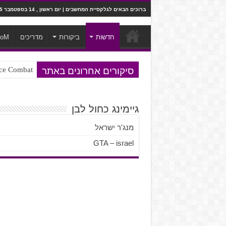
ברוכים הבאים לגלקסיית המחשבים | יום ראשון , 14 בספטמבר 2025
חדשות
ביקורות
מדריכים
ooM
סיקורים אחרונים באתר
Ace Combat בחלל? לא, יותר מזה. ביקורת המשח
Steven Universe והשירים שתורגמו ב
גיימינג כחול לבן
מנג'ר ישראל
GTA – israel