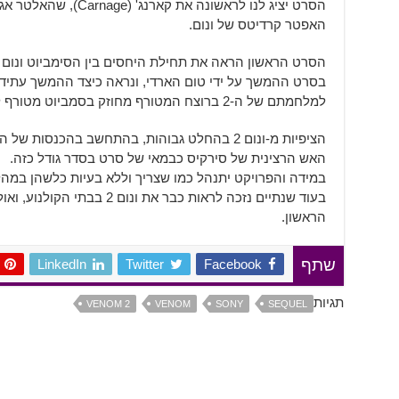
הסרט יציג לנו לראשונה את 
האפטר קרדיטס של ונום.
הסרט הראשון הראה את תחילת היחסים בין הסימביוט ונום לא
בסרט ההמשך על ידי טום הארדי, ונראה כיצד ההמשך עתיד 
למלחמתם של ה-2 ברוצח המטורף מחוזק בסמביוט מטורף לא פחות.
הציפיות מ-ונום 2 בהחלט גבוהות, בהתחשב בהכנסו
האש הרצינית של סירקיס כבמאי של סרט בסדר גודל כזה.
במידה והפרויקט יתנהל כמו שצריך וללא בעיות כלשהן במהל
בעוד שנתיים נזכה לראות כבר את ו
הראשון.
LinkedIn
Twitter
Facebook
שתף
תגיות
VENOM 2
VENOM
SONY
SEQUEL