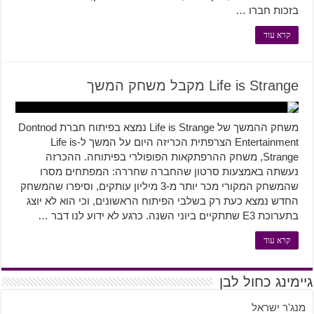
בזכות חברו …
קרא עוד
Life is Strange מקבל משחק המשך
משחק ההמשך של Life is Strange נמצא בפיתוח חברת Dontnod
Entertainment הצרפתית הכריזה היום על המשך ל-Life is
Strange, משחק ההרפתקאות הפופולרי בפיתוחה. ההכרזה
נעשתה באמצעות סרטון שהחברה שחררה: המפתחים מסרו
שהמשחק המקורי מכר יותר מ-3 מיליון עותקים, וסיפרו שהמשחק
החדש נמצא כעת רק בשלבי הפיתוח הראשונים, וכי הוא לא יוצג
בתערוכת E3 שתתקיים ביוני השנה. כרגע לא ידוע לנו דבר …
קרא עוד
גיימינג כחול לבן
מנג'ר ישראל