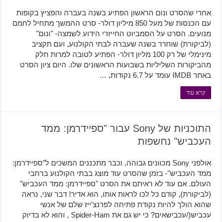
אחרי שהסרט ונום הראשון הפתיע בשנה בעברה והפציץ בקופות
עם הכנסות של מעל 850 מיליון דולר- סרט ההמשך מתחיל לחמם
מנועים. הסרט על הסמביוט החייזרי הידוע לשמצה- "ונום"
(לביקורת) שוחרר בשנה שעברה לבתי הקולנוע, ועם תקציב
מינימלי של רק 100 מליון דולר- הפתיע לטובה למרות חלק
מהביקורות השליליות בשבועות הראשונים שלו. היום ציון הסרט
באתר IMDB עומד על 6.7 נקודות, …
קרא עוד
התוכניות של Sony עבור "ספיידרמן: ממד
העכביש" נחשפות
אולפני Sony מכוונים גבוהה, וכבר מתכננים המשכים ל"ספיידרמן:
ממד העכביש"- בזמן שהסרט עוד מוצג בבתי הקולנוע ברחבי
העולם. אם עוד לא ראיתם את הסרט "ספיידרמן: ממד העכביש"
(לביקורת), קודם כל לכו לראות אותו, הוא אדיר! דבר שני, נראה
שהוא הולך להיות נקודת פתיחה לפרנצ'ייז שלם של אנשי
עכביש(/עכבישאים? כי יש גם את Spider-Ham , והוא לא בדיוק