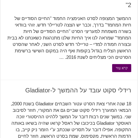
2"
ההמשך המצופה לסרט האנימציה החמוד "החיים הסודיים של
חיות המחמד" בדרך, וכבר יש הצצה לטריילר חדש. זוהי בוודאי
בשורה משמחת למעריצי הסרט "החיים הסודיים של חיות
המחמד" שמראה לנו איך החיות שלנו מתנהגות כשאנחנו לא בבית
ובצורה חמודה למדי – טריילר חדש לסרט השני, לאחר שהסרט
הראשון הצליח בגדול בקופות ואף היה במקום השישי ברשימת
הסרטים הכי מצליחים לשנת 2016. …
קרא עוד
רידלי סקוט עובד על ההמשך ל-Gladiator
18 שנה אחרי צאת הסרט עטור השבחים Gladiator בשנת 2000,
הבמאי המוערך רידלי סקוט שביים גם את המקורי, חוזר לסיבוב
שני. במשך שנים רבות דובר על המשך ללהיט ההיסטורי זוכה
האוסקר Gladiator בכיכובו של ראסל קרואו שהיה בשיאו באותה
התקופה. אפילו דובר על תסריט שנכתב ע"י הזמר ניק קייב, בו
הדמות הראשית, מקסימוס, שמת בסרט הראשון, חוזר לחיים