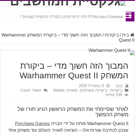
Ace Combat בחלל? לא, יותר מזה. ביקורת המשחק Chorus
Steven Universe והשירים שתורגמו בצורה נוראית לעברית
בית
/
ביקורות
/
המבוך הזה חשוך מדי – ביקורת המשחק Warhammer
Quest II
המבוך הזה חשוך מדי – ביקורת
המשחק Warhammer Quest II
יבגני
8 באפריל 2020
ביקורות
,
ביקורות משחקים
,
משחקי Mobile
השאר תגובה
199 צפיות
לאחר שסיימתי את המשחק הראשון הגיע תורו של
משחק ההמשך
Warhammer Quest II פותח על ידי חברת
Perchang Games
שנכון לכתיבת שורות אלו – הוציאה לאוויר העולם עוד משחק אחד