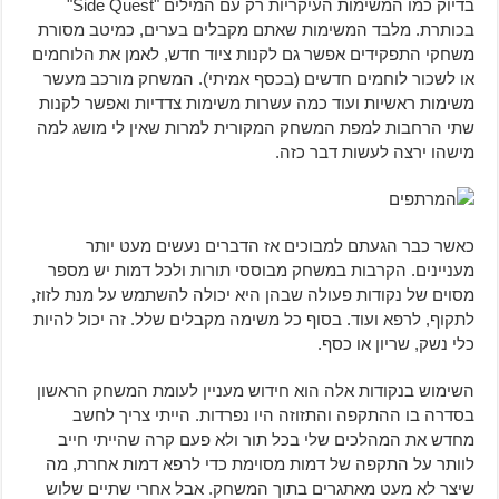
בדיוק כמו המשימות העיקריות רק עם המילים "Side Quest"
בכותרת. מלבד המשימות שאתם מקבלים בערים, כמיטב מסורת
משחקי התפקידים אפשר גם לקנות ציוד חדש, לאמן את הלוחמים
או לשכור לוחמים חדשים (בכסף אמיתי). המשחק מורכב מעשר
משימות ראשיות ועוד כמה עשרות משימות צדדיות ואפשר לקנות
שתי הרחבות למפת המשחק המקורית למרות שאין לי מושג למה
מישהו ירצה לעשות דבר כזה.
כאשר כבר הגעתם למבוכים אז הדברים נעשים מעט יותר
מעניינים. הקרבות במשחק מבוססי תורות ולכל דמות יש מספר
מסוים של נקודות פעולה שבהן היא יכולה להשתמש על מנת לזוז,
לתקוף, לרפא ועוד. בסוף כל משימה מקבלים שלל. זה יכול להיות
כלי נשק, שריון או כסף.
השימוש בנקודות אלה הוא חידוש מעניין לעומת המשחק הראשון
בסדרה בו ההתקפה והתזוזה היו נפרדות. הייתי צריך לחשב
מחדש את המהלכים שלי בכל תור ולא פעם קרה שהייתי חייב
לוותר על התקפה של דמות מסוימת כדי לרפא דמות אחרת, מה
שיצר לא מעט מאתגרים בתוך המשחק. אבל אחרי שתיים שלוש