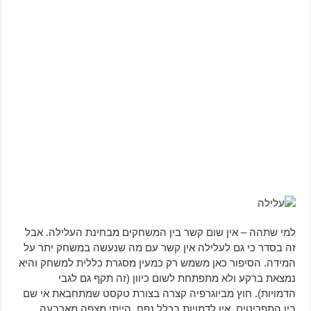
למי שתהה – אין שום קשר בין המשחקים מבחינת העלילה. אבל
זה בסדר כי גם לעלילה אין קשר עם מה שנעשה במשחק יתר על
המידה. הסיפור כאן משמש רק כמעין מסגרת כללית למשחק והיא
נמצאת ברקע ולא מתפתחת לשום כיוון (זה תקף גם לגבי
הדמויות). חוץ מביוגרפיה קצרה בצורת טקסט שמתחבאת אי שם
בין התפריטים, אין לדמויות בכלל נפח. הייתי מצפה מארבעה