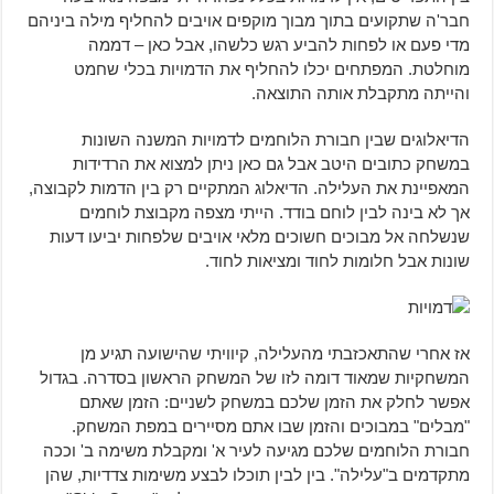
חבר'ה שתקועים בתוך מבוך מוקפים אויבים להחליף מילה ביניהם
מדי פעם או לפחות להביע רגש כלשהו, אבל כאן – דממה
מוחלטת. המפתחים יכלו להחליף את הדמויות בכלי שחמט
והייתה מתקבלת אותה התוצאה.
הדיאלוגים שבין חבורת הלוחמים לדמויות המשנה השונות
במשחק כתובים היטב אבל גם כאן ניתן למצוא את הרדידות
המאפיינת את העלילה. הדיאלוג המתקיים רק בין הדמות לקבוצה,
אך לא בינה לבין לוחם בודד. הייתי מצפה מקבוצת לוחמים
שנשלחה אל מבוכים חשוכים מלאי אויבים שלפחות יביעו דעות
שונות אבל חלומות לחוד ומציאות לחוד.
אז אחרי שהתאכזבתי מהעלילה, קיוויתי שהישועה תגיע מן
המשחקיות שמאוד דומה לזו של המשחק הראשון בסדרה. בגדול
אפשר לחלק את הזמן שלכם במשחק לשניים: הזמן שאתם
"מבלים" במבוכים והזמן שבו אתם מסיירים במפת המשחק.
חבורת הלוחמים שלכם מגיעה לעיר א' ומקבלת משימה ב' וככה
מתקדמים ב"עלילה". בין לבין תוכלו לבצע משימות צדדיות, שהן