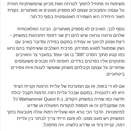
משימות זה מתחיל להפוך לטרחה וזאת מכיוון שהמשחקיות חוזרת
על עצמה והמבוכים עצמם לא מספיק מגוונים או מאתגרים. נקודת
האור היחידה היא השמירה האוטומטית בסוף כל תור.
נוסף לכך, האויבים לא מספיק מאתגרים. הבינה המלאכותית
שלהם גרועה ונראה שיש להם רק שני דפוסי התנהגות במשחק –
ריצת אמוק לכיוונך או עמידה במקום במידה ומדובר באויב עם
נשק שמסוגל לפגוע ממרחק. מרבית השלבים ששיחקתי בהם נראו
כמו קטע מתוך הסרט "300" בו אני עומד במעבר צר והאויבים
מתנקזים אליו כפרטים בודדים. תוסיפו לזה מבוכים משעממים
שחוזרים על עצמם וקיבלתם משחק שאפשר לענות איתו אסירים
ביטחוניים.
אם לא די בזאת, אז גם המערכת של עליית הרמות וקניית הציוד
היא לא רלוונטית. במקום שבכל עליית רמה הדמות תקבל יכולת
חדשה כמו שהיה במשחק הקודם, ב-Warhammer Quest II כל
מה שמקבלים זה או תוספת לנקודות הפעולה או שדרוג
למיומנויות. הדבר הכי נורא הוא שעליית רמות עולה מטבעות בתוך
המשחק ויש מעט ממנו. לא פעם הייתי צריך לבחור בין עליית
רמה, קניית ציוד או שדרוג כלשהו. וזה מתסכל.