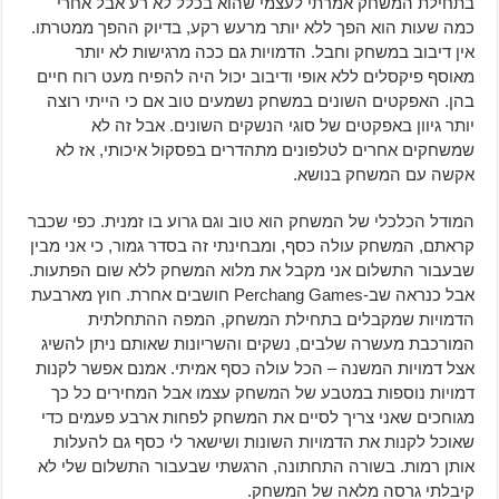
בתחילת המשחק אמרתי לעצמי שהוא בכלל לא רע אבל אחרי
כמה שעות הוא הפך ללא יותר מרעש רקע, בדיוק ההפך ממטרתו.
אין דיבוב במשחק וחבל. הדמויות גם ככה מרגישות לא יותר
מאוסף פיקסלים ללא אופי ודיבוב יכול היה להפיח מעט רוח חיים
בהן. האפקטים השונים במשחק נשמעים טוב אם כי הייתי רוצה
יותר גיוון באפקטים של סוגי הנשקים השונים. אבל זה לא
שמשחקים אחרים לטלפונים מתהדרים בפסקול איכותי, אז לא
אקשה עם המשחק בנושא.
המודל הכלכלי של המשחק הוא טוב וגם גרוע בו זמנית. כפי שכבר
קראתם, המשחק עולה כסף, ומבחינתי זה בסדר גמור, כי אני מבין
שבעבור התשלום אני מקבל את מלוא המשחק ללא שום הפתעות.
אבל כנראה שב-Perchang Games חושבים אחרת. חוץ מארבעת
הדמויות שמקבלים בתחילת המשחק, המפה ההתחלתית
המורכבת מעשרה שלבים, נשקים והשריונות שאותם ניתן להשיג
אצל דמויות המשנה – הכל עולה כסף אמיתי. אמנם אפשר לקנות
דמויות נוספות במטבע של המשחק עצמו אבל המחירים כל כך
מגוחכים שאני צריך לסיים את המשחק לפחות ארבע פעמים כדי
שאוכל לקנות את הדמויות השונות ושישאר לי כסף גם להעלות
אותן רמות. בשורה התחתונה, הרגשתי שבעבור התשלום שלי לא
קיבלתי גרסה מלאה של המשחק.