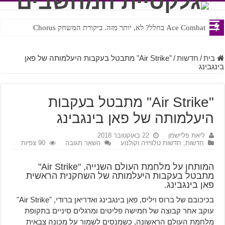
Ace Combat בחלל? לא, יותר מזה. ביקורת המשחק Chorus
Steven Universe והשירים שתורגמו בצורה נוראית לעברית
בית
/
חדשות
/
"Air Strike" מתבטל בעקבות היעלמותה של פאן
בינגבינג
"Air Strike" מתבטל בעקבות
היעלמותה של פאן בינגבינג
ליאת פליישמן
22 באוקטובר 2018
חדשות
,
חדשות טלוויזיה וקולנוע
השאר תגובה
90 צפיות
המותחן על מלחמת העולם השנייה, "Air Strike"
מתבטל בעקבות היעלמותה של השחקנית הראשית
פאן בינגבינג.
בכיכובם של ברוס ויליס, פאן בינגבינג ואדריאן ברודי, "Air Strike"
עוקב אחר קבוצה של חמישה פליטים ומרגלים סיניים בתקופת
מלחמת העולם הראשונה, כשמנסים לשמור על מכונה צבאית