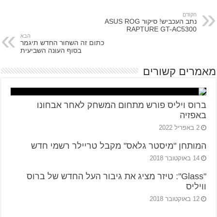
הקודם
נתב העכביש! סיקור ASUS ROG
RAPTURE GT-AC5300
הבא
כתום זה השחור החדש תיגמר
בסוף העונה השביעית
מאמרים קשורים
ברוס ויליס פורש מתחום המשחק לאחר אבחונו
באפזיה
2 באפריל 2022
המותחן "מיסטר גלאס" מקבל טריילר רשמי חדש
14 באוקטובר 2018
"Glass": טיזר מציג את גיבור העל החדש של ברוס
וויליס
12 באוקטובר 2018