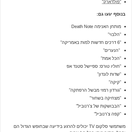
"פולדארק"
בנוסף יגעו גם:
מותחן האנימה Death Note
"הלבוי"
"6 דרכים חדשות למות באמריקה"
"הנערים"
"הכל אמת"
"חוליו טורס: ספיישל סטנד אפ
"שדות לונדון"
"קיקה"
"גורדון רמזי מבשל הרפתקה"
"מצחיקה בשחור"
"הבבושקות של צ'רנוביל"
"קפה צ'רנוביל"
משתמשי סלקום TV יכולים להרגע בידיעה שבחופש הגדול הם