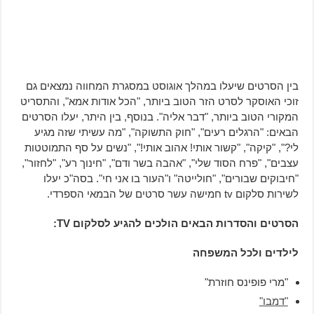
בין הסרטים שיעלו במהלך אוגוסט במסגרת המחווה נמצאים גם
זוכי האוסקר לסרט הזר הטוב ביותר, "הכל אודות אמא", והתסריט
המקורי הטוב ביותר, "דבר אליה". בנוסף, בין היתר, יעלו הסרטים
הבאים: "הרגלים רעים", "חוק התשוקה", "מה עשיתי שזה מגיע
לי?", "קיקה", "קשור אותי! אהוב אותי!", "נשים על סף התמוטטות
עצבים", "פרח הסוד שלי", "אהבה בשר ודם", "חינוך רע", "לחזור",
"חיבוקים שבורים", "חולייטה" ו"העור בו אני חי". בסה"כ יעלו
לשירות סלקום tv
חמישה עשר סרטים של הבמאי הספרדי.
הסרטים והסדרות הבאים הולכים להגיע לסלקום TV:
לילדים ולכל המשפחה
"מרי פופינס חוזרת"
"דמבו"