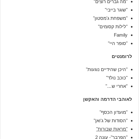
"מה גברים רוצים"
"שוגר בייבי"
"משפחת ג'מסטון"
"לילות קסומים"
Family
"סופר היי"
לרומנטים
"היכן שהידיים נוגעות"
"כוכב נולד"
"אחרי ש…"
לאוהבי הדרמה והאקשן
"מועדון הכסף"
"הסודות של ג'ואן"
"מראות שבורות"
"הפרבר"- עונה 2