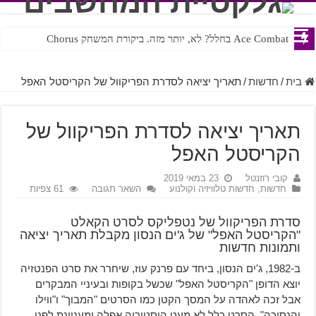
Ace Combat בחלל? לא, יותר מזה. ביקורת המשחק Chorus
Steven Universe והשירים שתורגמו בצורה נוראית לעברית
בית
/
חדשות
/
תאריך יציאה לסדרת הפריקוול של הקריסטל האפל
תאריך יציאה לסדרת הפריקוול של
הקריסטל האפל
קובי רוזנטל
23 במאי 2019
חדשות
,
חדשות טלוויזיה וקולנוע
השאר תגובה
61 צפיות
סדרת הפריקוול של נטפליקס לסרט הקאלט
"הקריסטל האפל" של ג'ים הנסון מקבלת תאריך יציאה
ותמונות חדשות
ב-1982, ג'ים הנסון, ביחד עם פרנק עוז, שיחרר את סרט הפנטזיה
יוצא הדופן "הקריסטל האפל" שכשל בקופות ובעיניי המבקרים
אבל זכה לאהדה על המסך הקטן כמו הסרטים "המבוך" ו"ווילו
והנסיכה". הסרט כלל לא מעט היסטוריה אפלה ומעניינת לפני