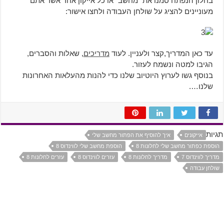
בחלון הנפתח סמנו את "מחשב" או כל אייקון אחר אשר אתם
מעוניינים להציג על שולחן העבודה ולחצו אישור:
עד כאן המדריך,קצר ולעניין. לעוד
מדריכים
, שאלות והסברים,
הגיבו למטה ונשמח לעזור.
בנוסף גשו לערוץ היוטיוב שלנו כדי להנות מהעלאות האחרונות
שלנו….
תגיות
אייקונים
איך להוסיף את הפתור מחשב שלי
הוספת כפתור מחשב שלי לחלונות 8
הוספת מחשב שלי לווינדוס 8
מדריך לווינדוס 7
מדריך לחלונות 8
עזרים לווינדוס 8
עזרים לחלונות 8
שולחן עבודה