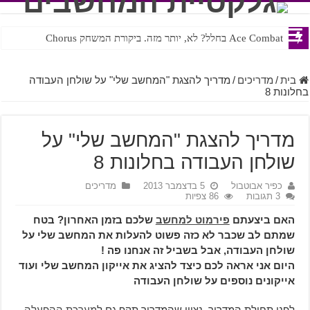
Ace Combat בחלל? לא, יותר מזה. ביקורת המשחק Chorus
Steven Universe והשירים שתורגמו בצורה נוראית לעברית
בית
/
מדריכים
/
מדריך להצגת "המחשב שלי" על שולחן העבודה
בחלונות 8
מדריך להצגת "המחשב שלי" על
שולחן העבודה בחלונות 8
כפיר אבוטבול
5 בדצמבר 2013
מדריכים
3 תגובות
86 צפיות
האם ביצעתם
פירמוט למחשב
שלכם בזמן האחרון? בטח
שמתם לב שכבר לא כזה פשוט להעלות את המחשב שלי על
שולחן העבודה, אבל בשביל זה אנחנו פה !
היום אני אראה לכם כיצד להציג את אייקון המחשב שלי ועוד
אייקונים נוספים על שולחן העבודה
לפני תחילת המדריך, נציין שהמדריך תקף גם ל
מערכת ההפעלה