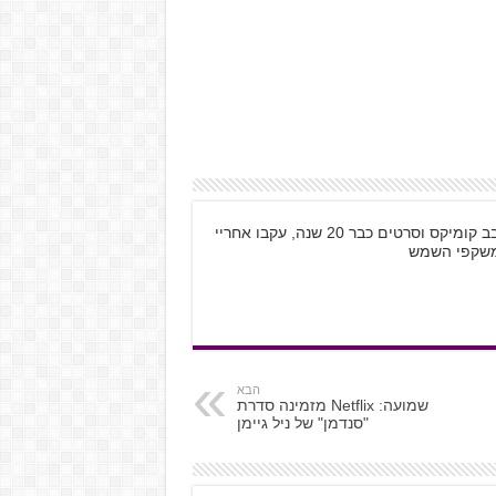
שמי קובי רוזנטל, בן 28 מתל אביב, גיימר חובב קומיקס וסרטים כבר 20 שנה, עקבו אחריי
הבא
שמועה: Netflix מזמינה סדרת
"סנדמן" של ניל גיימן