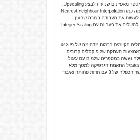
בצורה המדויקת ביותר, הצבעונית ביותר והחדה ביותר. לכן מספר מאפיינים שנועדו לבצע Upscaling,
הכפלת כמות פיקסלים בתמונה, היו בפיתוח ויישום כבר זמן מה כמו Nearest-neighbour Interpolation
Bi אבל לעולם לא הצליחו לעשות את העבודה בצורה שהעין
האנושית שלנו לא תראה את השינוי. כעת, חברת Intel דואגת להשלים את פער זה עם Integer Scaling
טכניקת הכפלה ספרתית מאפשרת להכפיל את מספר הפיקסלים הקיימים בכמות מדהימה של פי 3 או
באמצעות העתקה של פיקסלים קרובים
הכפלה נעשה במספרים שלמים עם עיגול
 שמשחקים שדורשים הכפלה, פי 2.2 למשל, בשביל התאמת הגרפיקה למסך מלא
יקבלו הכפלה של מספר הפיקסלים ב-2 וגבולות שחורים מאשר הכפלה של 3 עם חדות פחותה ואיבוד