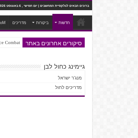
ברוכים הבאים לגלקסיית המחשבים | יום חמישי , 6 באוגוסט 2026
חדשות
ביקורות
מדריכים
ooM
סיקורים אחרונים באתר
Ace Combat בחלל? לא, יותר מזה. ביקורת המשח
Steven Universe והשירים שתורגמו ב
גיימינג כחול לבן
מנג'ר ישראל
מדריכים לחול