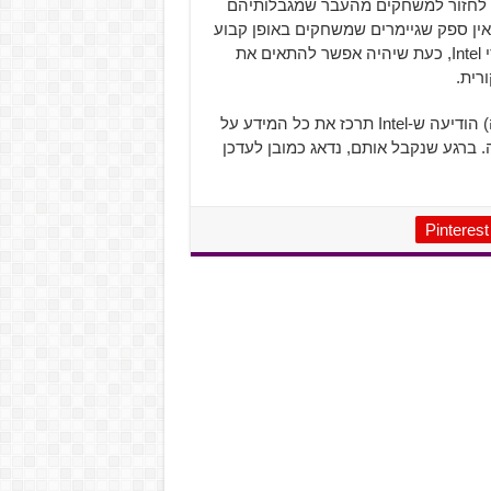
גיימרים לחזור למשחקים מהעבר שמגבלותיהם
. בנוסף, אין ספק שגיימרים שמשחקים באופן קבוע
באימולטורים ישמחו מהתופסת החדשה ל-Driver של כרטיסי Intel, כעת שיהיה אפשר להתאים את
רית.
בציוץ נוסף פירס (אותו אפשר לראות מתחת לוידאו שהעלתה) הודיעה ש-Intel תרכז את כל המידע על
 ברגע שנקבל אותם, נדאג כמובן לעדכן
Pinterest