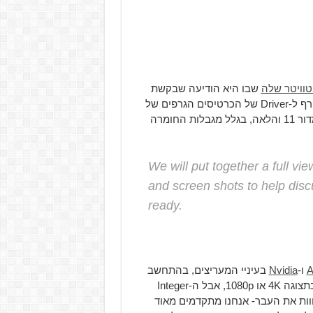
טוויטר שלה
שבו היא הודיעה שבקשת
המשתמשים להכפלה ספרתית תאושר והמאפיין המצופה יצורף ל-Driver של הכרטיסים הגרפים של
החברה החל מסוף אוגוסט ויהיה זמין רק לכרטיסים גרפים מדור 11 והלאה, בגלל מגבלות החומרה
We will put together a full vi
and screen shots to help discu
ready.
ו-
Nvidia
בעיניי המעריצים, בהתחשב
בכמות הזמן שהמאפיין התבקש. זה נכון שרובנו משתמשים בתצוגה 4K או 1080p, אבל ה-Integer
ת לחוות את העבר- אנחנו מתקדמים מאוד