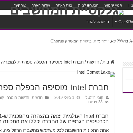
תנאי שימוש
הצטרפו לצוות
צוות האתר
אודות האתר
צור קשר
GeeKR
הרשמה לאתר
ק Chorus
צורה נוראית לעברית
בית
/
חדשות
/
חברת Intel מוסיפה הכפלה ספרתית למוצריה
חברת Intel מוסיפה הכפלה ספרתית למוצריה
קובי רוזנטל
1 ביולי 2019
חדשות
,
חדשות חומרה, קונס
38 צפיות
הכרטיסים הגרפים של החברה יכללו את התכונה 
אחת התכונות החשובות לכל משתמש מחשב זו הרזולוציה, אנ