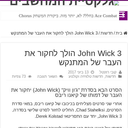
Ace Combat בחלל? לא, יותר מזה. ביקורת המשחק Chorus
בית
/
חדשות
/
John Wick 3 הולך לחקור את העבר של המתנקש
John Wick 3 הולך לחקור את
העבר של המתנקש
קובי רוזנטל
13 ביוני 2017
חדשות
,
חדשות טלוויזיה וקולנוע
השאר תגובה
73 צפיות
הסרט הבא בסדרת "ג'ון וויק" (John Wick) יחקור את
העבר של דמותו של קיאנו ריבס
אחרי שני סרטים מצליחים בכיכובו של קיאנו ריבס, במאי סדרת
הסרטים, Chad Stahelksi, החליט לחזור לסרט שלישי בסדרה,
John Wick 3, יחד עם התסריטאי Derek Kolstad.