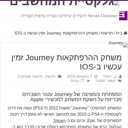
Ace Combat בחלל? לא, יותר מזה. ביקורת המשחק Chorus
Steven Universe והשירים שתורגמו בצורה נוראית לעברית
בית
/
חדשות
/
משחק ההרפתקאות Journey זמין עכשיו ב-IOS
משחק ההרפתקאות Journey זמין
עכשיו ב-IOS
בן רפאלי
7 באוגוסט 2019
חדשות
,
חדשות משחקים
השאר תגובה
77 צפיות
המפתחת והמפיצה של Journey עטור השבחים
מכריזות על השקת המשחק למכשירי Apple.
המשחק המהפכני "Journey" משנת 2012 (ל-PS3) עשה את דרכו
לקונסולת ה-PS4 ב-2015 וגם למחשב האישי לא מזמן דרך חנות
המשחקים של Epic, וכיום גם ב-
Steam
.
הגילגול הבא של המשחק המתרחש בעולם שרובו מדבר הוא ב-