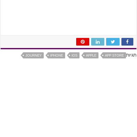
תגיות
JOURNEY
IPHONE
IOS
APPLE
APP STORE