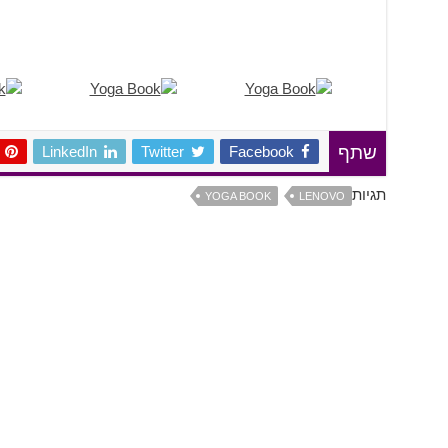
LinkedIn
Twitter
Facebook
שתף
תגיות
YOGA BOOK
LENOVO