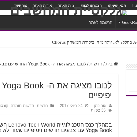
תנאי שימוש
הצטרפו לצוות
צוות האתר
אודות האתר
צור קשר
GeeKR
הרשמה לאתר
ק Chorus
צורה נוראית לעברית
בית
/
חדשות
/
לנובו מציגה את ה- Yoga Book החדש עם צבעים יפיפיים
לנ
יפיפיים
אור כהן
24 ביולי 2017
חדשות
,
חדשות חומרה, קונסול
35 צפיות
Yoga Book עם צבעים חדשים ויפיפיים שעוד לא נראו בשוק המחשבים בעולם