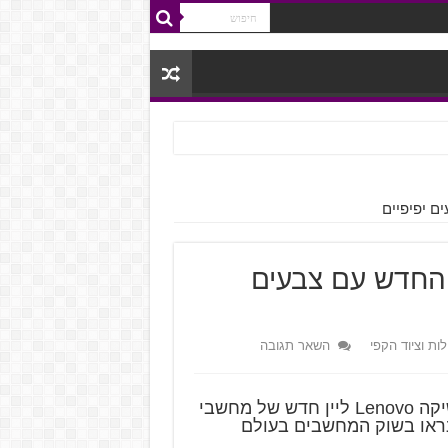
ובו מציגה את ה- Yoga Book החדש עם צבעים
ות וציוד הקפי
השאר תגובה
במהלך כנס הטכנולוגייה Lenovo Tech World השיקה Lenovo ליין חדש של מחשבי