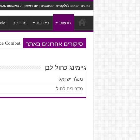
ברוכים הבאים לגלקסיית המחשבים | יום ראשון , 9 באוגוסט 2026
חדשות
ביקורות
מדריכים
ooM
סיקורים אחרונים באתר
Ace Combat בחלל? לא, יותר מזה. ביקורת המשח
Steven Universe והשירים שתורגמו ב
גיימינג כחול לבן
מנג'ר ישראל
מדריכים לחול