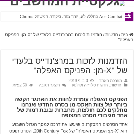
Ace Combat בחלל? לא, יותר מזה. ביקורת המשחק Chorus
Steven Universe והשירים שתורגמו בצורה נוראית לעברית
בית
/
חדשות
/
הזדמנות לזכות במרצ'נדייס בלעדי של "X-מן: הפניקס
האפלה"
הזדמנות לזכות במרצ'נדייס בלעדי
של "X-מן: הפניקס האפלה"
מערכת האתר
3 ביוני 2019
חדשות
,
חדשות טלוויזיה וקולנוע
השאר תגובה
50 צפיות
הפניקס האפלה עומדת להוות את האתגר הקשה
ביותר של צוות האקס-מן בסרט החדש ואנחנו
מחלקים לכם חולצות, מחברות ובובת דמות של
אחד מגיבורי הסרט המצופה
אחד הסרטים המסקרנים שיעשו את דרכם למסך הגדול השבוע
הוא "X-מן: הפניקס האפלה" של 20th Century Fox, הסרט תופס