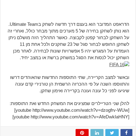
הדראפט המדובר הוא בעצם דרך חדשה לשחק בUltimate Team.
הוא נותן לשחקן בחירה של 5 מערכים מתוך מבחר כולל, ואחרי זה
על השחקן לבחור קפטן לקבוצה. כאשר התהליך הזה מושלם ניתן
לשחקן החופש לבחור סגל של 23 שחקנים ולכל אחת מן 11
העמדות על המגרש יהיו 5 אפשרויות שונות לבחירה. לאחר מכן
השחקן יכול לנסות את הסגל במשחק ברשת או במצב יחיד.
ובאשר למצב הקריירה, שתי התוספות החדשות שהאוהדים דרשו
והתווספו השנה על פי ההכרזה הרשמית הן טורנירי קדם עונה
שיגיעו לפני כל עונה ועונה בקריירה ואימון שחקן.
להלן שני הטריילרים שמציגים את המשחק החדש ואת התוספות:
[youtube http://www.youtube.com/watch?v=dzogfrv-WUw]
[youtube http://www.youtube.com/watch?v=AfeDwkIaHNY]