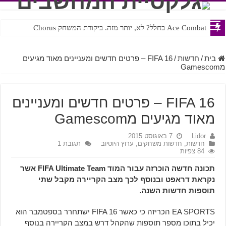
Ace Combat בחלל? לא, יותר מזה. ביקורת המשחק Chorus
Steven Universe והשירים שתורגמו בצורה נוראית לעברית
בית
/
חדשות
/
FIFA 16 – פרטים חדשים ומעניינים מאוד מגיעים
מGamescom
FIFA 16 – פרטים חדשים ומעניינים
מאוד מגיעים מGamescom
Lidor
7 באוגוסט 2015
חדשות
,
חדשות משחקים
,
ערוץ היוטיוב
תגובת 1
84 צפיות
תכונה חדשה הוכרזה עבור המוד FIFA Ultimate Team אשר
נקראת דראפט ובנוסף לכך מצב הקריירה מקבל שתי
תוספות חדשות השנה.
EA SPORTS הכריזה כי כאשר FIFA 16 ישתחרר בספטמבר הוא
יכיל בתוכו מספר תוספות שהקהל דרש במצב הקריירה בנוסף