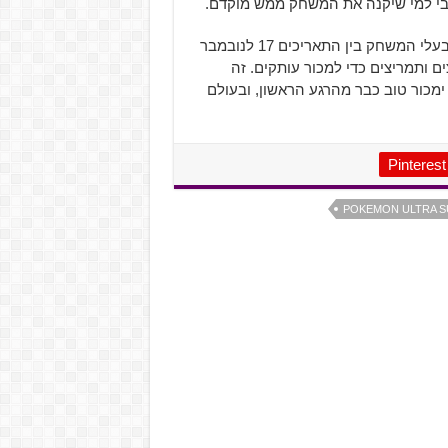
יבי למי שיקנה את המשחק ממש מוקדם.
כן, הפוקימון החדש יוכל להתפתח רק מ-Rockruff שיחולק לבעלי המשחק בין התאריכים 17 לנובמבר
נואר 2018. כי חייבים תירוצים ותמריצים כדי למכור עותקים. זה
מכור טוב כבר מהרגע הראשון, ובעולם
Pinterest
POKEMON ULTRA S