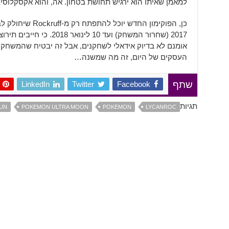
למאמן שאיתו הוא ירגיש תחושת בטחון. אה, והוא אקסקלוס
2017 (שחרור המשחק) ועד 10 לי
אומנם לא בדיוק אידאלי לשחקנים, אבל זה יבטיח שהמשחק י
העסקים של היום, זה מה שמשנה…
LinkedIn
Twitter
Facebook
שתף
תגיות
UN
POKEMON ULTRA MOON
POKEMON
LYCANROC