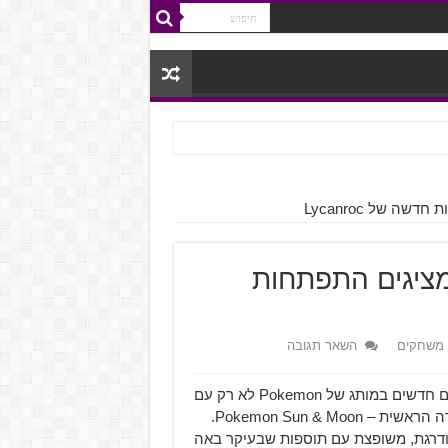
Pokemon Ultra Sun & M מציגים התפתחות
 משחקים
השאר תגובה
Nintendo ו-Game Freak הצליחו בשנה שעברה להכניס חיים חדשים במותג של Pokemon לא רק עם
משחק המובייל Pokemon Go אלא גם עם שני כותרים בסדרה הראשית – Pokemon Sun & Moon.
ודרגת, משופצת עם תוספות שבעיקר באה