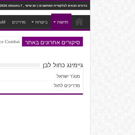
ברוכים הבאים לגלקסיית המחשבים | יום שישי , 7 באוגוסט 2026
חדשות
ביקורות
מדריכים
ooM
סיקורים אחרונים באתר
Ace Combat בחלל? לא, יותר מזה. ביקורת המשח
Steven Universe והשירים שתורגמו ב
גיימינג כחול לבן
מנג'ר ישראל
מדריכים לחול