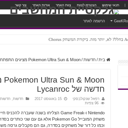
תנאי שימוש
הצטרפו לצוות
צוות האתר
אודות האתר
צור קשר
GeeKR
הרשמה לאתר
ק Chorus
צורה נוראית לעברית
בית
/
חדשות
/
Pokemon Ultra Sun & Moon מציגים התפתחות חדשה של Lycanroc
oon
חדשה של Lycanroc
רפאל שנקולבסקי
15 באוגוסט 2017
חדשות
,
חדשות
96 צפיות
וכמו כל דור של משחקים בסדרה, גם הם מקבלים גרסה מש