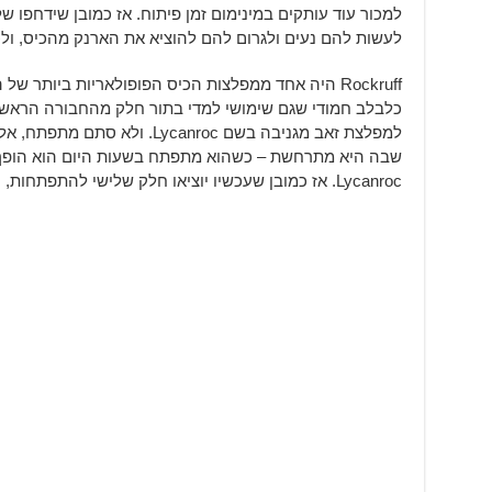
למכור עוד עותקים במינימום זמן פיתוח. אז כמובן שידחפו ש
לעשות להם נעים ולגרום להם להוציא את הארנק מהכיס, ולכאן נכנס 
Rockruff היה אחד ממפלצות הכיס הפופולאריות ביותר
כלבלב חמודי שגם שימושי למדי בתור חלק מהחבורה הראש
למפלצת זאב מגניבה בשם ycanroc
Lycanroc. אז כמובן שעכשיו יוציאו חלק שלישי להתפתחות, וימסחרו אותו כמה שיותר.