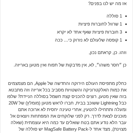
אז מה יש לנו בפנים?
1 סוללה
1 שרוול לחוברות פיציות
3 חוברות פיציות שאף אחד לא יקרא
1 קופסה שלעולם לא נזרוק כי… ככה
וזהו. כן, קראתם נכון,
כן ״חסר משהו״, לא, אין מדבקות של תפוח ואין מטען באריזה.
כחלק מתפיסת העולם הירוקה והחדשה של Apple, הם מצמצמים
את כמות האלקטרוניקה והשטויות מסביב בכל אריזה וזה מתבטא
בזה שאין מטען, רוצים להכניס קצת חשמל בסוללה הניידת? שלפו
כבל Lightning ששוכב בבית, חברו לראש מטען (מומלץ) של 20W
ומעלה ותתחילו להטעין, אחרי טעינה יחסית לא ארוכה אתם
מוכנים לצאת לדרך. רק לפני שלוקחים את המפתחות ויוצאים אל
עבר הלא נודע אתם בטח שואלים עד כמה היא עוצמתית (שאלה
מצוינת), מצד אחד ל-MagSafe Battery Pack יש סוללה של