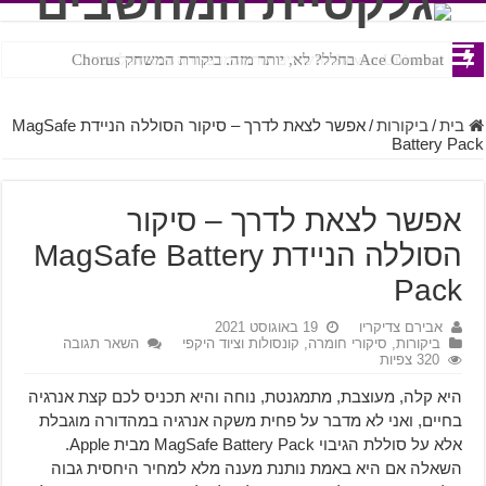
Ace Combat בחלל? לא, יותר מזה. ביקורת המשחק Chorus
Steven Universe והשירים שתורגמו בצורה נוראית לעברית
בית
/
ביקורות
/
אפשר לצאת לדרך – סיקור הסוללה הניידת MagSafe
Battery Pack
אפשר לצאת לדרך – סיקור
הסוללה הניידת MagSafe Battery
Pack
אבירם צדיקריו
19 באוגוסט 2021
ביקורות
,
סיקורי חומרה, קונסולות וציוד היקפי
השאר תגובה
320 צפיות
היא קלה, מעוצבת, מתמגנטת, נוחה והיא תכניס לכם קצת אנרגיה
בחיים, ואני לא מדבר על פחית משקה אנרגיה במהדורה מוגבלת
אלא על סוללת הגיבוי MagSafe Battery Pack מבית Apple.
השאלה אם היא באמת נותנת מענה מלא למחיר היחסית גבוה