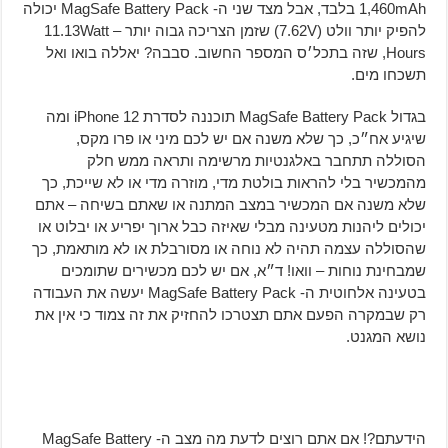
1,460mAh בלבד, אבל מצד שני ה- MagSafe Battery Pack יכולה
להפיק יותר וולט (7.62V) שזמן הצריכה גבוה יותר – 11.13Watt
Hours, שזה בתכל׳ס המספר החשוב. סבבה? יאללה בואו ואל
תשכחו מים.
בגדול MagSafe Battery Pack תוכננה לסדרת iPhone 12 ומה
שיגיע אח״כ, כך שלא משנה אם יש לכם מיני או פרו מקס,
הסוללה תתחבר באלגנטיות מרשימה ותראה ממש חלק
מהמכשיר בלי להראות בולטת מדי, מוזרה מדי או לא שייכת, כך
שלא משנה אם המכשיר במצב המתנה או שאתם בשיחה – אתם
יכולים ליהנות מטעינה מבלי שאיזה כבל ארוך יפריע או יבלוט או
שהסוללה עצמה תהיה לא נוחה או מסורבלת או לא מותאמת, כך
שמבחינת נוחות – וואו! ד״א, אם יש לכם מכשירים שתומכים
בטעינה אלחוטית ה- MagSafe Battery Pack יעשה את העבודה
רק שבמקרה הפעם אתם תצטרכו להחזיק את זה צמוד כי אין את
נושא המגנט.
הידעתם?! אם אתם רוצים לדעת מה מצב ה- MagSafe Battery