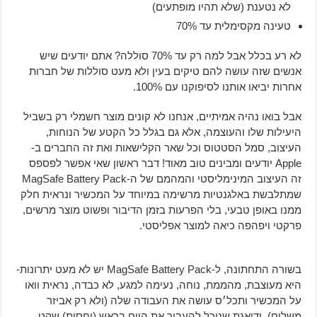
לא נטענת (שלא תהיו מופתעים)
טעינה מקסימלית עד 70%
לא רע בכלל אבל למה רק עד 70% סוללה? אתם יודעים שיש
אנשים שזה עושה להם טיקים בעין ולא מעט סוללות של חברות
אחרות יביאו אותנו לסיפוקנו עם 100%.
אבל בואו נהיה אמיתיים, אנחנו לא קונים מוצר חשמלי רק בשביל
היעילות שלו והעוצמה, אלא גם בגלל כל הקטע של הנוחות,
העיצוב, סמל הסטטוס וכל שאר הקלישאות ואת זה החברים ב-
Apple יודעים ומבינים טוב מאוד! דבר ראשון שאי אפשר לפספס
זה העיצוב המינימליסטי והמהמם של ה-MagSafe Battery Pack
שמתלבשת באלגנטיות מרשימה במיוחד על המכשיר ונראית חלק
ממנו באופן טבעי, בלי הפרעות בזמן הדיבור ופשוט מוצר מרשים,
פרקטי ויפהפה כיאה למוצר אפליסטי.
בשורה התחתונה, ל-MagSafe Battery Pack יש לא מעט יתרונות-
היא מעוצבת, מהממת, נוחה, נעימה למגע, לא כבדה, נראית וואו
על המכשיר ותכל׳ס עושה את העבודה שלה (ולא רק אביזר
משלים), ודואגת שנוכל להעביר את היום בראש (יחסית) שקט.