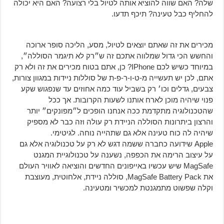
שלה? האם שווה להוציא אותה לטיול בלי רצועה? האם היא יכולה
להחליף כבל טעינה? תיכף תדעו.
מכירים את זה שאתם יוצאים לטיול, מסע, הליכה סופר ארוכה
והחשש הכי גדול שמלווה אתכם זה ש״רק לא תיגמר הסוללה״,
במיוחד כשיש לכם IPhone? כן, אתם בטוח מכירים את זה ולא רק
אתם, לכן יש תעשייה מ-ט-ו-ר-פ-ת של סוללות ניידות במגוון צורות,
צבעים, גדלים וכו׳ רק בשביל עוד כמה אחוזים עד שנפגוש שקע
פנוי שיהיה מוכן לארח אותנו לשעות הקרובות. אך ככל
שהטכנולוגיה מתקדמת ככה אנחנו הופכים ל״מפונקים״ יותר
והרצון ביתרונות הסוללה הניידת רק עולה וזה כבר לא מספיק
שיהיה לה כוח טעינה אלא גם שתהייה נוחה. לגיטימי.
Apple שידועה כחברה ששמה דגש לא רק על טכנולוגיה אלא גם
על עיצוב הרימה את הכפפה, נשענה על טכנולוגיית המגנט
MagSafe שיש עכשיו באייפונים החדשים והוציאה לאוויר העולם
את MagSafe Battery Pack, סוללה ניידת, אלחוטית, מעוצבת
וקלה שפשוט מתמגנטת למכשיר ומטעינה.