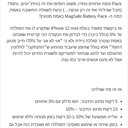
Pack וכמה אחוזים נותרו, פשוט הוסיפו את זה בווידג׳יטים. נחמד!
(חבל שגיליתי את זה רק עכשיו…) וכעת לשאלה החשובה באמת,
כמה ה- MagSafe Battery Pack באמת מטעין?
אז ביקשתי מזוגתי בעלת iPhone 12 mini שתקרע לו את הסוללה
עד 0% (כולל כיבוי) כדי לבדוק את הנקודה הכי קריטית שאנחנו
באמת נצטרך סוללה ניידת ולא כי ״אוי לא אני על 70%! חייב מטען
דחוף!״ אלא בגלל שהזמן שיעבור מהרגע ש״התנתקנו״ לחלוטין
מהעולם ועד לרגע שנחזור למטריקס ולשגרת החיים יכול להיות
אצל לא מעט אנשים ארוך כמו נצח.
אז זה מה שגילינו:
5 דקות מרגע החיבור, הוא נדלק עם 3% אחוזים
13 דקות מרגע החיבור – 10%
עלייה ממוצעת של 10% ב-10 דקות בזמן מנוחה וללא שימוש
בזמן שיחה או שימוש מאסיבי הסוללה לא מאבדת כוח אבל גם