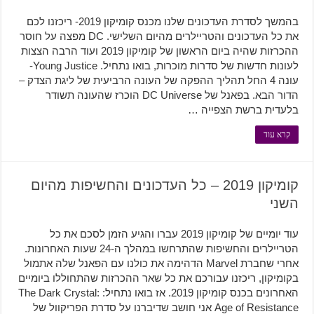
בהמשך לסדרת העדכונים שלנו מכנס קומיקון 2019- ריכזנו לכם
את כל העדכונים והטריילרים מהיום השלישי. DC מפצה על חוסר
ההכרזות שהיה ביום הראשון של קומיקון 2019 ועוד הרבה הצצות
לעונות חדשות של סדרות מוכרות, בואו נתחיל. Young Justice-
עונה 4 החל תהליך ההפקה של העונה הרביעית של ליגת הצדק –
הדור הבא. בפאנל של DC Universe הוכרז שהעונה תשודר
בלעדית ברשת הצפייה …
קרא עוד
קומיקון 2019 – כל העדכונים והחשיפות מהיום
השני
עוד יומיים של קומיקון 2019 עברו והגיע הזמן לסכם את כל
הטריילרים והחשיפות שהתרחשו במהלך ה-24 שעות האחרונות.
אחרי שחברת Marvel הדהימה את כולנו עם הפאנל שלה אתמול
בקומיקון, ריכזנו עבורכם את כל שאר ההכרזות שהתחוללו ביומיים
האחרונים בכנס קומיקון 2019. אז בואו נתחיל: The Dark Crystal:
Age of Resistance אני חושב שדיברנו על סדרת הפריקוול של