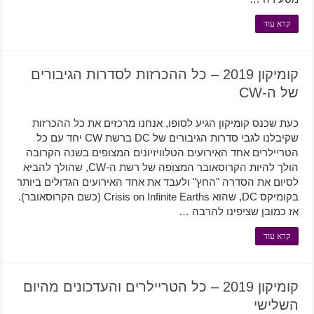
קרא עוד
קומיקון 2019 – כל ההכרזות לסדרות הגיבורים
של ה-CW
כעת שכנס קומיקון הגיע לסופו, אנחנו מרכזים את כל ההכרזות
שקיבלנו לגבי סדרות הגיבורים של DC ברשת CW יחד עם כל
הטריילרים אחד האירועים הטלוויזיונים המצופים בשנה הקרובה
הולך להיות הקרוסאובר המצופה של רשת ה-CW, שהולך להביא
לסיום את הסדרה "החץ" ולעבד את אחד האירועים הגדולים ביותר
בקומיקס DC, שהוא Crisis on Infinite Earths (כשם הקרוסאובר).
אז כמובן שציפינו להרבה …
קרא עוד
קומיקון 2019 – כל הטריילרים והעדכונים מהיום
השלישי