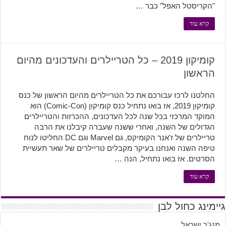
"הקריסטל האפל" כבר …
קרא עוד
קומיקון 2019 – כל הטריילרים והעדכונים מהיום
הראשון
החלטנו לרכז עבורכם את כל הטריילרים מהיום הראשון של כנס
קומיקון 2019, אז בואו נתחיל כנס קומיקון (Comic-Con) הוא
המוקד המרכזי בכל שנה לכל העדכונים, ההכרזות והטריילרים
הגדולים של השנה, ואחרי ששנה שעברה קיבלנו את הרבה
טריילרים של ז'אנר הקומיקס, גם Marvel וגם DC החליטו לנוח
טיפה השנה ואנחנו בעיקר מקבלים טריילרים של שאר תעשיית
הסרטים. אז בואו נתחיל, הנה …
קרא עוד
גיימינג כחול לבן
מנג'ר ישראל