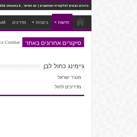
ברוכים הבאים לגלקסיית המחשבים | יום חמישי , 6 באוגוסט 2026
חדשות
ביקורות
מדריכים
ooM
סיקורים אחרונים באתר
Ace Combat בחלל? לא, יותר מזה. ביקורת המשח
Steven Universe והשירים שתורגמו ב
גיימינג כחול לבן
מנג'ר ישראל
מדריכים לחול