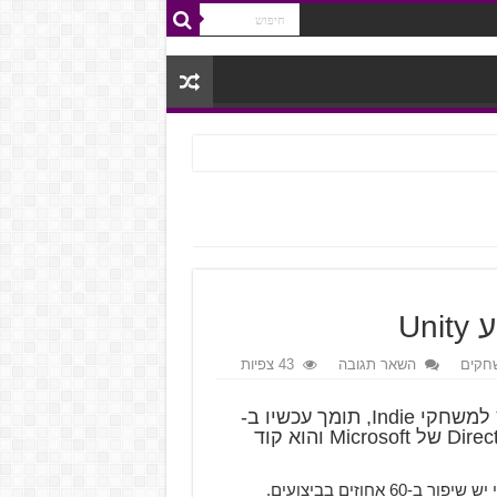
חקים
השאר תגובה
43 צפיות
Unity הכריזה שהמנוע שלה, שהוא המנוע הכי נפוץ למשחקי Indie, תומך עכשיו ב-
Vulkan (ממשק תכנות היישומים שמתחרה ב-DirectX12 של Microsoft והוא קוד
אך למרות שהתכונה הזו נמצאת כרגע בבטא, Unity טוענת כי יש שיפור ב-60 אחוזים בביצועים.