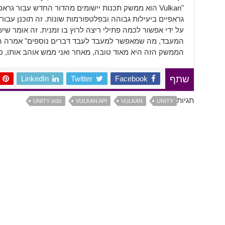
"Vulkan הוא ממשק תכנות יישומים מהדור החדש עבור ג
גראפיים ביעילות גבוהה ובפלטפורמות שונות. זה תוכנן עבור
על ידי אפשור לכמה פתילי ריצה לרוץ בו זמנית. זה אומר ש
המעבד, מה שמאפשר למעבד לעבד דברים נוספים" אמרה ה
הממשק הזה היא מאוד טובה, מאחר ואני ממש אוהב אותו, כי
LinkedIn
Twitter
Facebook
שתף
תגיות
UNITY
VULKAN
VULKAN API
מנוע UNITY