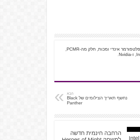
רפאל, בן 20 מחולון, משחק בעיקר במשחקי פלטפורמר אינדי ומכות, חלק מה-PCMR,
הבא
נחשף תאריך הצילומים של Black
Panther
הרחבה חינמית חדשה
Vulkan נתמך על ידי Intel
למשחק Heroes of Might