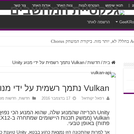
תנאי שימוש
הצטרפו לצוות
צוות האתר
אודות האתר
צור קשר
GeeKR
הרשמה לאתר
ק Chorus
צורה נוראית לעברית
בית
/
חדשות
/
Vulkan נתמך רשמית על ידי מנוע Unity
Vulkan נתמך רשמית על ידי מנוע Unity
רפאל יקותיאל
17 בדצמבר 2016
חדשות
,
חדשות מש
פתוח) באופן טבעי.