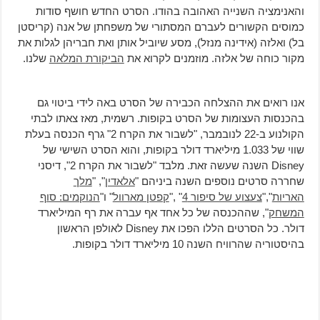
והאנימציה השנייה האהובה בהודו.
הסרט החדש חושף סודות
כמוסים הקשורים לעברם המסתורי של משפחתן של אנה (קריסטן
בל) ואלזה (אידינה מנזל), מסע שיוביל אותן ואת חבריהן לגלות את
מקור כוחה של אלזה. מוזמנים לקרוא את
הביקורת המלאה
שלנו.
אנו רואים את ההצלחה הכבירה של הסרט באה לידי ביטוי גם
בהכנסות העצומות של הסרט בקופות. רשמית, מאז צאתו לבתי
הקולנוע ב-22 לנובמבר, "לשבור את הקרח 2" גרף הכנסה בעלת
שווי של
1.033 מיליארד דולר
בקופות, והוא הסרט השישי של
Disney השנה שעשה זאת. מלבד "לשבור את הקרח 2", דיסני
שחררה סרטים נוספים השנה ביניהם "
אלאדין
", "
מלך
האריות
","
צעצוע של סיפור 4
" ,"
קפטן מארוול
" ו"
הנוקמים: סוף
המשחק
", שההכנסה של כל אחד אף עברה את רף המיליארד
דולר. כל הסרטים הללו הפכו את Disney לאולפן הראשון
בהיסטוריה שהרוויח השנה 10 מיליארד דולר בקופות.