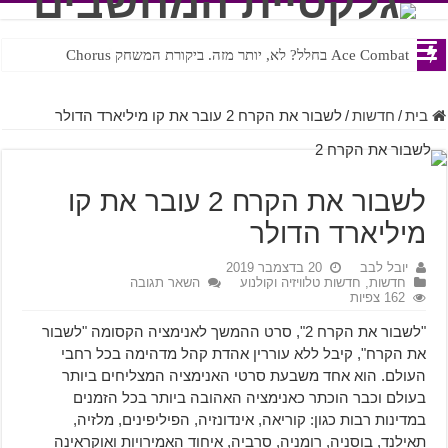
Ace Combat בחלל? לא, יותר מזה. ביקורת המשחק Chorus
Steven Universe והשירים שתורגמו בצורה נוראית לעברית
בית
/
חדשות
/
לשבור את הקרח 2 עובר את קו מיליארד הדולר
לשבור את הקרח 2 עובר את קו
מיליארד הדולר
יובל לבב
20 בדצמבר 2019
חדשות
,
חדשות טלוויזיה וקולנוע
השאר תגובה
162 צפיות
"לשבור את הקרח 2", סרט ההמשך לאנימציה הקסומה "לשבור
את הקרח", קיבל ללא עוררין אהדת קהל מדהימה בכל רחבי
העולם. הוא אחד משבעת סרטי האנימציה המצליחים ביותר
בעולם וכבר הוכתר כאנימציה האהובה ביותר בכל הזמנים
במדינות רבות כגון:
קוריאה, אינדונזיה, הפיליפינים, מלזיה,
תאילנד, בוסניה, רומניה, סרביה, איחוד האמירויות ואוקראינה