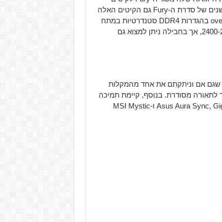
חדשים המגיעים עם תאורת RGB מלאה. בדומה לקיטים הישנים של סדרת ה-Fury גם הקיטים האלה
מגיעים עם תקן ה-PNP של החברה המאפשר "ביצוע overclock בהגדרות DDR4 סטנדרטיות במתח
1.2V (מה שתקף רק לקיטים שפועלים בתדרים בין 2400-2666Mhz, אך בחבילה ניתן למצוא גם
דש מציג את טכנולוגיית HyperX Infrared Sync כך שגם אם וניתקתם את אחד מהמקלות
 לתאורה מסודרת. בנוסף, קיימת תמיכה
מלאה במגוון תוכנות של לוחות אם כמו Asus Aura Sync, Gigabyte RGB Fusion ו-MSI Mystic