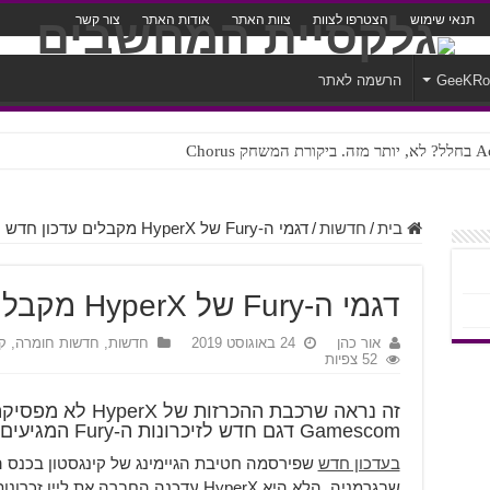
תנאי שימוש
הצטרפו לצוות
צוות האתר
אודות האתר
צור קשר
GeeKR
הרשמה לאתר
ק Chorus
צורה נוראית לעברית
בית
/
חדשות
/
דגמי ה-Fury של HyperX מקבלים עדכון חדש
דגמי ה-Fury של HyperX מקבלים עדכון חדש
אור כהן
24 באוגוסט 2019
חדשות
,
חדשות חומרה, קונ
52 צפיות
זה נראה שרכבת ההכר
Gamescom דגם חדש לזיכרונות ה-Fury המגיעים עם תאורת RGB פשוט מהממת
בעדכון חדש
שפירסמה חטיבת הגיימינג של קינגסטון בכנס ה