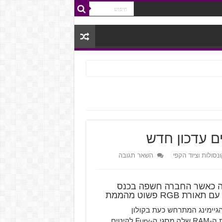
סולות וציוד הקפי
השאר תגובה
זות של HyperX לא מפסיקה כאשר החברה חשפה בכנס
גיימינג המתרחש כעת בקולון
שבגרמניה, הלא היא HyperX עדכנה החברה את ליין זכרונות ה-RAM שלה מסגי ה-Fury לקיטים