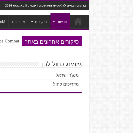
ברוכים הבאים לגלקסיית המחשבים | שבת , 8 באוגוסט 2026
חדשות
ביקורות
מדריכים
ooM
סיקורים אחרונים באתר
Ace Combat בחלל? לא, יותר מזה. ביקורת המשח
Steven Universe והשירים שתורגמו ב
גיימינג כחול לבן
מנג'ר ישראל
מדריכים לחול