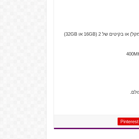
הקיט החדש יגיע בקיבולות מקלות יחידים (8GB או 16GB למקל) או בקיטים של 2 (16GB או 32GB)
ולם.
Pinterest