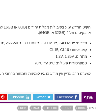
או בקיטים של 4 (32GB או 64GB).
תדרים: 400MHz, 2666MHz, 3000MHz, 3200MHz, 3466MHz
קצב איחור: CL15, CL16
מתחים: 1.2V, 1.35V
טמפרטורות פעילות: 0°C עד 70°C
לצערנו הרב עדיין אין מידע בנוגע לזמינות ותמחור ברחבי הע
LinkedIn
Twitter
Facebook
שתף
תגיות
RGB
RAM
HYPERX
FURY
DDR4