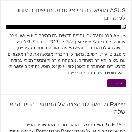
ASUS מוציאה נתבי אינטרנט חדשים במיוחד
לגיימרים
ASUS הכריזה על שני נתבים חדשים עם תמיכה ב-Wi-Fi 6, מצבי
עבודה מיוחדים לגיימינג ואיך לא? גם RGB חברת ASUS לא
חדשה בעולם הנתבים, והיא מציעה מגוון פתרונות תקציביים,
מעוצבים ועוד. והפעם, נראה כי החברה מוציאה את כל המעצורים
עם עיצוב ותאורה מיוחדים, אבטחה מירבית ומספר מצבי עבודה
למכשירים המחוברים באופן קווי ואופן אל-חוטי. נתחיל באפשרות
האל-חוטית. שני הנתבים מציעים …
קרא עוד
Razer מביאה לנו הצצה על המחשב הנייד הבא
שלה
ה-Blade 15 הוא המכשיר הבא בסדרת המחשבים הניידים
המיועדים לגיימינג של חברת Razer חברת Razer שחררה מספר