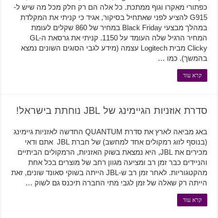
כפתורי מאקרו וגוף ממתכת. כל אלה הם רק חלק מכל מה שיש ל-
G915 להציע לפני שאתחיל בסיקור, אגיד כי קניתי את המקלדת
במהלך מבצעי Black Friday במחיר של 860 שקלים לעומת
המחיר הרגיל שלה העומד על 1150. קניתי את גרסאת ה-GL
Clicky מבית Logitech עצמה (מידע לגבי הסוגים השונים נמצא
בהמשך). כמו …
קרא עוד
סדרת אוזניות הגיימינג של JBL נוחתת בישראל!
באג מביאה לארץ את סדרת QUANTUM החדשה לאזניות גיימינג
(בנוסף לזוג רמקולים אחד למחשב) של חברת JBL אתם ודאי
מכירים את JBL, היא נמצאת בשוק האזניות, הרמקולים הביתיים
והניידים כבר זמן רב ומציעה מגוון רחב של מוצרים בכל אחת
מהקטגוריות. לאחר זמן רב ש-JBL הייתה בשוקי סאונד שונים, זאת
הייתה רק שאלה של זמן לגבי מתי החברה תיכנס גם לשוק …
קרא עוד