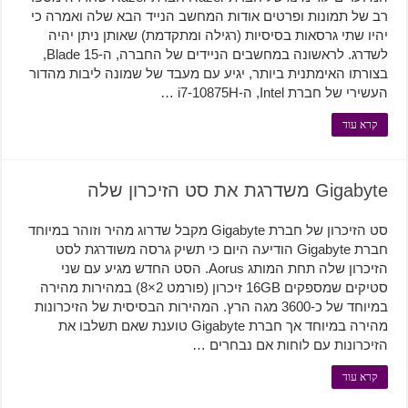
רב של תמונות ופרטים אודות המחשב הנייד הבא שלה ואמרה כי
יהיו שתי גרסאות בסיסיות (רגילה ומתקדמת) שאותן ניתן יהיה
לשדרג. לראשונה במחשבים הניידים של החברה, ה-Blade 15,
בצורתו האימתנית ביותר, יגיע עם מעבד של שמונה ליבות מהדור
העשירי של חברת Intel, ה-i7-10875H …
קרא עוד
Gigabyte משדרגת את סט הזיכרון שלה
סט הזיכרון של חברת Gigabyte מקבל שדרוג מהיר וזוהר במיוחד
חברת Gigabyte הודיעה היום כי תשיק גרסה משודרגת לסט
הזיכרון שלה תחת המותג Aorus. הסט החדש מגיע עם שני
סטיקים שמספקים 16GB זיכרון (פורמט 2×8) במהירות מהירה
במיוחד של כ-3600 מגה הרץ. המהירות הבסיסית של הזיכרונות
מהירה במיוחד אך חברת Gigabyte טוענת שאם תשלבו את
הזיכרונות עם לוחות אם נבחרים …
קרא עוד