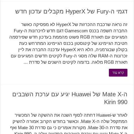
דגמי ה-Fury של HyperX מקבלים עדכון חדש
זה נראה שרכבת ההכרזות של HyperX לא מפסיקה כאשר
החברה חשפה בכנס Gamescom דגם חדש לזיכרונות ה-Fury
המגיעים עם תאורת RGB פשוט מהממת בעדכון חדש שפירסמה
חטיבת הגיימינג של קינגסטון בכנס הגיימינג המתרחש כעת
בקולון שבגרמניה, הלא היא HyperX עדכנה החברה את ליין
זכרונות ה-RAM שלה מסגי ה-Fury לקיטים חדשים המגיעים עם
תאורת RGB מלאה. בדומה לקיטים הישנים של סדרת …
קרא עוד
ה-Mate X של Huawei יגיע עם ערכת השבבים
Kirin 990
לאחר ש-Huawei דחתה לסוף השנה את ההשקה של המכשיר
המתקפל שלה ה-Mate X. וכאשר בחודש הקרוב אמורה להשיק
את סדרת ה-Mate 30. מקורות אומרים כי גם סדרת Mate 30 ואף
ה-Mate X יגיעו עם ערכת השבבים החדשה שלה ה-Kirin 990.